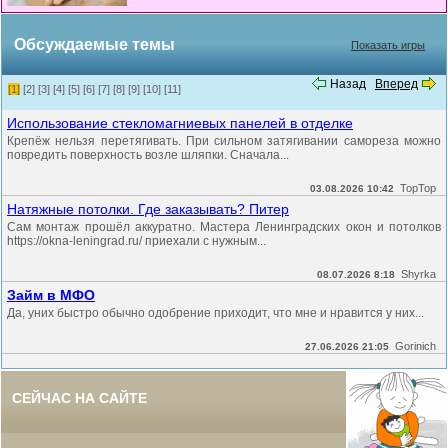
Обсуждаемые темы
Показать игры
Назад
Вперед
[1]
[2]
[3]
[4]
[5]
[6]
[7]
[8]
[9]
[10]
[11]
Использование стекломагниевых панелей в отделке
Крепёж нельзя перетягивать. При сильном затягивании самореза можно
повредить поверхность возле шляпки. Сначала...
TopTop
03.08.2026 10:42
Натяжные потолки. Где заказывать? Питер
Сам монтаж прошёл аккуратно. Мастера Ленинградских окон и потолков
https://okna-leningrad.ru/ приехали с нужным...
Shyrka
08.07.2026 8:18
Займ в МФО
Да, уних быстро обычно одобрение приходит, что мне и нравится у них...
Gorinich
27.06.2026 21:05
СЕЙЧАС НА САЙТЕ