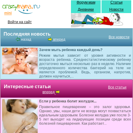
Форум мам
Статьи
Дневники
Новости
Войти на сайт
Последняя новость
Все новости
назад
вперед
Зачем мыть ребенка каждый день?
Режим мытья зависит от уровня активности и
возраста ребенка. Среднестатистическому ребенку
достаточно мыться несколько раз в неделю. Наличие
определенного количества бактерий на теле не
является проблемой. Ведь, организм, напротив,
должен научиться,...
Интересные статьи
Все статьи
вперед
Если у ребенка болит желудок...
Правильное пищеварение – это залог здоровья.
Однако, увы, наши дети не всегда могут похвастаться
идеальным здоровьем. Болезни желудка уже после 3-
5 лет выходят на лидирующие позиции среди всех
болезней пищеварения. Как работает...