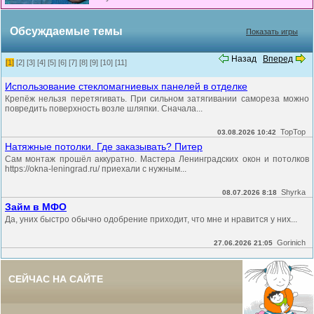
Обсуждаемые темы
Показать игры
Назад
Вперед
[1]
[2]
[3]
[4]
[5]
[6]
[7]
[8]
[9]
[10]
[11]
Использование стекломагниевых панелей в отделке
Крепёж нельзя перетягивать. При сильном затягивании самореза можно
повредить поверхность возле шляпки. Сначала...
TopTop
03.08.2026 10:42
Натяжные потолки. Где заказывать? Питер
Сам монтаж прошёл аккуратно. Мастера Ленинградских окон и потолков
https://okna-leningrad.ru/ приехали с нужным...
Shyrka
08.07.2026 8:18
Займ в МФО
Да, уних быстро обычно одобрение приходит, что мне и нравится у них...
Gorinich
27.06.2026 21:05
СЕЙЧАС НА САЙТЕ