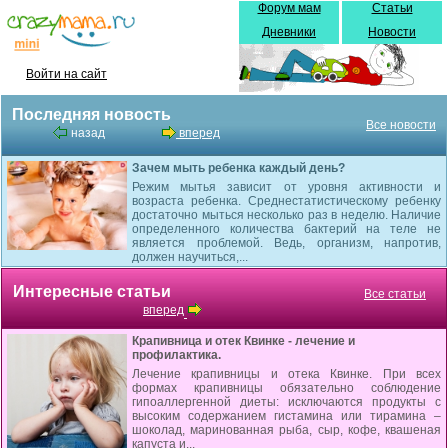
Форум мам
Статьи
Дневники
Новости
Войти на сайт
Последняя новость
Все новости
назад
вперед
Зачем мыть ребенка каждый день?
Режим мытья зависит от уровня активности и
возраста ребенка. Среднестатистическому ребенку
достаточно мыться несколько раз в неделю. Наличие
определенного количества бактерий на теле не
является проблемой. Ведь, организм, напротив,
должен научиться,...
Интересные статьи
Все статьи
вперед
Крапивница и отек Квинке - лечение и
профилактика.
Лечение крапивницы и отека Квинке. При всех
формах крапивницы обязательно соблюдение
гипоаллергенной диеты: исключаются продукты с
высоким содержанием гистамина или тирамина –
шоколад, маринованная рыба, сыр, кофе, кваше­ная
капуста и...