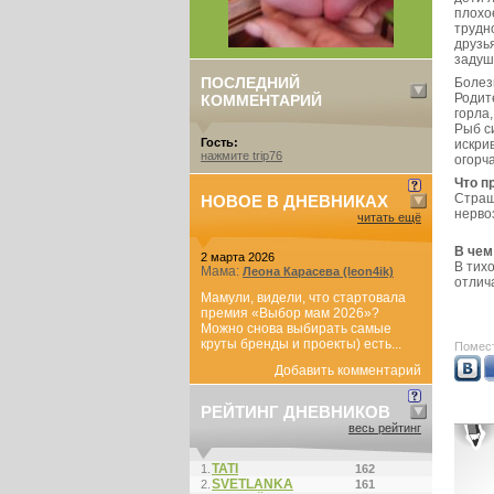
плохо
трудн
друзь
задуш
ПОСЛЕДНИЙ
Болез
Родит
КОММЕНТАРИЙ
горла
Рыб с
Гость:
искри
нажмите trip76
огорч
Что п
Страш
НОВОЕ В ДНЕВНИКАХ
нерво
читать ещё
В чем
2 марта 2026
В тих
Мама:
Леона Карасева (leon4ik)
отлич
Мамули, видели, что стартовала
премия «Выбор мам 2026»?
Можно снова выбирать самые
круты бренды и проекты) есть...
Помест
Добавить комментарий
РЕЙТИНГ ДНЕВНИКОВ
весь рейтинг
ТАТI
1.
162
SVETLANKA
2.
161