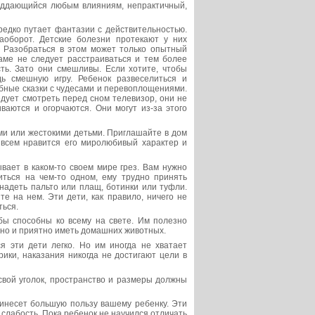
поддающийся любым влияниям, непрактичный,
редко путает фантазии с действительностью.
наоборот. Детские болезни протекают у них
. Разобраться в этом может только опытный
аме не следует расстраиваться и тем более
сть. Зато они смешливы. Если хотите, чтобы
ь смешную игру. Ребенок развеселиться и
шебные сказки с чудесами и перевоплощениями.
едует смотреть перед сном телевизор, они не
ваются и огорчаются. Они могут из-за этого
ми или жестокими детьми. Приглашайте в дом
, всем нравится его миролюбивый характер и
ывает в каком-то своем мире грез. Вам нужно
читься на чем-то одном, ему трудно принять
надеть пальто или плащ, ботинки или туфли.
е на нем. Эти дети, как правило, ничего не
ться.
бы способны ко всему на свете. Им полезно
езно и приятно иметь домашних животных.
я эти дети легко. Но им иногда не хватает
рики, наказания никогда не достигают цели в
свой уголок, пространство и размеры должны
инесет большую пользу вашему ребенку. Эти
 слабость. Пока ребенок не научился отличать