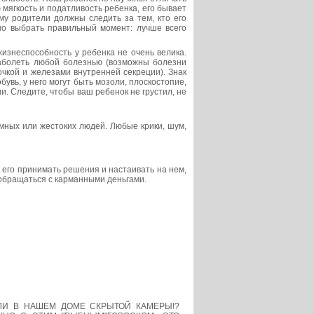
мягкость и податливость ребенка, его бывает
му родители должны следить за тем, кто его
но выбрать правильный момент: лучше всего
изнеспособность у ребенка не очень велика.
заболеть любой болезнью (возможны болезни
очкой и железами внутренней секреции). Знак
увь, у него могут быть мозоли, плоскостопие,
и. Следите, чтобы ваш ребенок не грустил, не
мных или жестоких людей. Любые крики, шум,
 его принимать решения и настаивать на нем,
 обращаться с карманными деньгами.
ЛИ В НАШЕМ ДОМЕ СКРЫТОЙ КАМЕРЫ!?