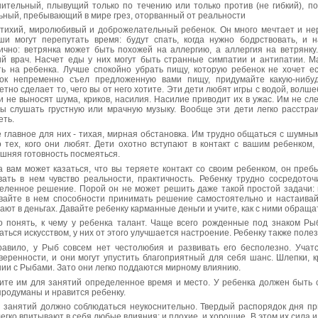
ительный, плывущий только по течению или только против (не гибкий), 
ьный, пребывающий в мире грез, оторванный от реальности
 тихий, миролюбивый и доброжела­тельный ребенок. Он много мечтает и не
и могут перепутать время: будут спать, когда нужно бодрствовать, и 
ично: ветрянка может быть похожей на аллергию, а аллергия на ветрянку
ий врач. Насчет еды у них могут быть странные симпатии и антипатии. М
ть на ребенка. Лучше спокойно убрать пищу, которую ребенок не хочет е
ок непременно съел предложенную вами пищу, придумайте какую-нибуд
етно сделает то, чего вы от него хотите. Эти дети любят игры с водой, вол
и не выносят шума, криков, насилия. Насилие приводит их в ужас. Им не сл
ы слушать грустную или мрачную музыку. Вообще эти дети легко расстраи
еть.
 главное для них - тихая, мирная обстановка. Им трудно общаться с шумны
о тех, кого они любят. Дети охотно вступают в контакт с вашим ребенком
ашняя готовность посмеяться.
а вам может казаться, что вы теряете контакт со своим ребенком, он преб
вать в нем чувство реальности, практичность. Ребенку трудно сосредото
еленное решение. Порой он не может решить даже такой простой задачи: 
вайте в нем способности принимать решение самостоятельно и настаивайт
ают в деньгах. Давайте ребенку карманные деньги и учите, как с ними обраща
о понять, к чему у ребенка талант. Чаще всего рожденные под знаком Ры
аться искусством, у них от этого улучшается настроение. Ребенку также пол
равило, у Рыб совсем нет честолюбия и развивать его бесполезно. Учатс
веренности, и они могут упустить благоприятный для себя шанс. Шлепки, к
ии с Рыбами. Зато они легко поддаются мирному влиянию.
ите им для занятий определенное время и место. У ребенка должен быть 
продуманы и нравится ребенку.
 занятий должно соблюдаться неукоснительно. Твердый распорядок дня пр
легко впитывают в себя любые влияния: и плохие, и хорошие. В этом их сила и