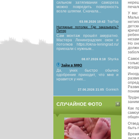
нереш
сильном затягивании самореза
печал
можно повредить поверхность
возле шляпки. Сначала...
У вас
Малыш
TopTop
нетип
03.08.2026 10:42
детск
Натяжные потолки. Где заказывать?
крича
Питер
ребен
Сам монтаж прошёл аккуратно.
незам
Мастера Ленинградских окон и
Но он
потолков https://okna-leningrad.ru/
должн
приехали с нужным...
забол
Самое
Shyrka
08.07.2026 8:18
тольк
Займ в МФО
всегд
Да, уних быстро обычно
Иногд
одобрение приходит, что мне и
разви
нравится у них...
опред
Разви
Gorinich
27.06.2026 21:05
поним
Трудн
заним
СЛУЧАЙНОЕ ФОТО
Как п
самоу
общен
Отвед
быть 
Время
дети 