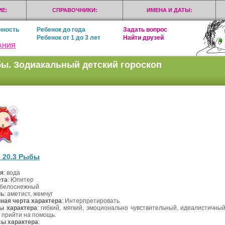
Е:
СПРАВОЧНИКИ:
ИМЕНА И ДАТЫ:
нность
Ребенок до года
Задать вопрос
Ребенок от 1 до 3 лет
Найти друзей
АНИЯ
ы. Зодиакальный детский гороскоп
- 20.3 Рыбы
я
: вода
ета
: Юпитер
 белоснежный
нь
: аметист, жемчуг
ная черта характера
: Интерпретировать
ы характера
: гибкий, мягкий, эмоционально чувствительный, идеалистичны
а прийти на помощь.
ы характера
: