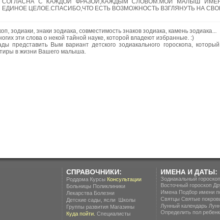
СОГЛАСНА С КАЖДОЙ ФРАЗОЙ,КАЖДЫМ СЛОВОМ.МОЙ МАЛЫШ ИМЕН
ЕДИНОЕ ЦЕЛОЕ.СПАСИБО,ЧТО ЕСТЬ ВОЗМОЖНОСТЬ ВЗГЛЯНУТЬ НА СВО
оп, зодиаки, знаки зодиака, совместимость знаков зодиака, камень зодиака...
огих эти слова о некой тайной науке, которой владеют избранные. :)
ды представить Вым вариант детского зодиакального гороскопа, которы
тиры в жизни Вашего малыша.
СПРАВОЧНИКИ:
ИМЕНА И ДАТЫ:
Зодиакальный гороско
Роддома
Курсы
Консультации
Восточный гороскоп
Др
Больницы
Поликлиники
Имена
Подбор имени п
Лекарства
Болезни
Святцы
Святые покров
.
Детские сады, ясли
Школы
Лунный календарь
Лун
Группы развития
Магазины
Определить пол ребенка
Куда пойти.
Специалисты