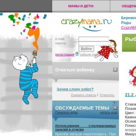
МАМЫ И ДЕТИ:
ОБЩЕНИ
Береме
Роды
CrazyМ
Рыб
e-mail:
пароль:
регистрация
забыли пароль?
Ответьте ребенку
Зачем слону хобот?
21.2 
/
Оценить ответы
Ответить
Стихи
ОБСУЖДАЕМЫЕ ТЕМЫ
План
Показать игры
читать ещё
Цвет
:
Каме
Основ
Плюс
Использование стекломагниевых
панелей в отделке
всегд
Минус
Крепёж нельзя перетягивать. При