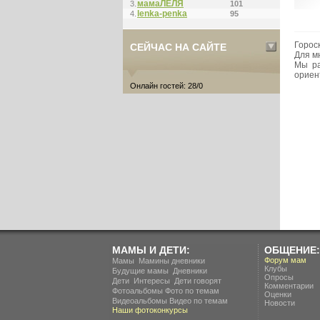
мамаЛЁЛЯ
3.
101
lenka-penka
4.
95
Гороск
СЕЙЧАС НА САЙТЕ
Для мн
Мы ра
ориен
Онлайн гостей: 28/0
МАМЫ И ДЕТИ:
ОБЩЕНИЕ:
.
Форум мам
Мамы
Мамины дневники
Клубы
.
Будущие мамы
Дневники
Опросы
.
.
Дети
Интересы
Дети говорят
Комментарии
Фотоальбомы
Фото по темам
Оценки
Видеоальбомы
Видео по темам
Новости
Наши фотоконкурсы