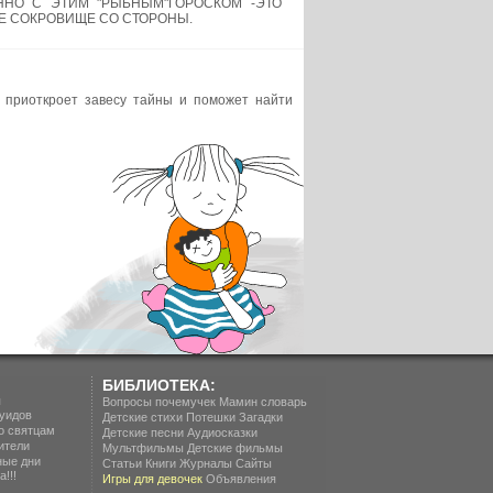
НО С ЭТИМ "РЫБНЫМ"ГОРОСКОМ -ЭТО
Е СОКРОВИЩЕ СО СТОРОНЫ.
й приоткроет завесу тайны и поможет найти
БИБЛИОТЕКА:
п
Вопросы почемучек
Мамин словарь
уидов
Детские стихи
Потешки
Загадки
о святцам
Детские песни
Аудиосказки
ители
Мультфильмы
Детские фильмы
ные дни
Статьи
Книги
Журналы
Сайты
!!!
Игры для девочек
Объявления