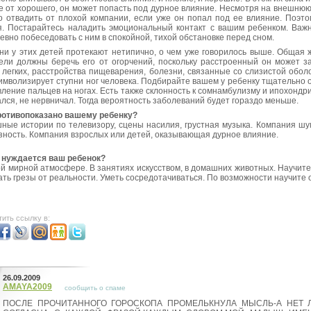
е от хорошего, он может попасть под дурное влияние. Несмотря на внешнюю 
о отвадить от плохой компании, если уже он попал под ее влияние. Поэто
я. Постарайтесь наладить эмоциональный контакт с вашим ребенком. Важ
евно побеседовать с ним в спокойной, тихой обстановке перед сном.
ни у этих детей протекают нетипично, о чем уже говорилось выше. Общая ж
ели должны беречь его от огорчений, поскольку расстроенный он может 
, легких, расстройства пищеварения, болезни, связанные со слизистой обол
имволизирует ступни ног человека. Подбирайте вашем у ребенку тщательно об
вление пальцев на ногах. Есть также склонность к сомнамбулизму и ипохондри
ался, не нервничал. Тогда вероятность заболеваний будет гораздо меньше.
ротивопоказано вашему ребенку?
ные истории по телевизору, сцены насилия, грустная музыка. Компания шу
зность. Компания взрослых или детей, оказывающая дурное влияние.
 нуждается ваш ребенок?
ой мирной атмосфере. В занятиях искусством, в домашних животных. Научите
ать грезы от реальности. Уметь сосредотачиваться. По возможности научите
ить ссылку в:
26.09.2009
AMAYA2009
сообщить о спаме
ПОСЛЕ ПРОЧИТАННОГО ГОРОСКОПА ПРОМЕЛЬКНУЛА МЫСЛЬ-А НЕТ 