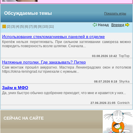
Обсуждаемые темы
Показать игры
Назад
Вперед
[1]
[2]
[3]
[4]
[5]
[6]
[7]
[8]
[9]
[10]
[11]
Использование стекломагниевых панелей в отделке
Крепёж нельзя перетягивать. При сильном затягивании самореза можно
повредить поверхность возле шляпки. Сначала...
TopTop
03.08.2026 10:42
Натяжные потолки. Где заказывать? Питер
Сам монтаж прошёл аккуратно. Мастера Ленинградских окон и потолков
https://okna-leningrad.ru/ приехали с нужным...
Shyrka
08.07.2026 8:18
Займ в МФО
Да, уних быстро обычно одобрение приходит, что мне и нравится у них...
Gorinich
27.06.2026 21:05
СЕЙЧАС НА САЙТЕ