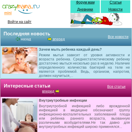
Форум мам
Статьи
Дневники
Новости
Войти на сайт
Последняя новость
Все новости
назад
вперед
Зачем мыть ребенка каждый день?
Режим мытья зависит от уровня активности и
возраста ребенка. Среднестатистическому ребенку
достаточно мыться несколько раз в неделю. Наличие
определенного количества бактерий на теле не
является проблемой. Ведь, организм, напротив,
должен научиться,...
Интересные статьи
Все статьи
вперед
Внутриутробные инфекции
Внутриутробной инфекцией либо врожденной
инфекцией в медицине обозначают группу
инфекционно-воспалительных заболеваний плода
или ребенка раннего возраста, вызванную
различными возбудителями.Не так давно для
внутриутробных инфекций широко применялся...