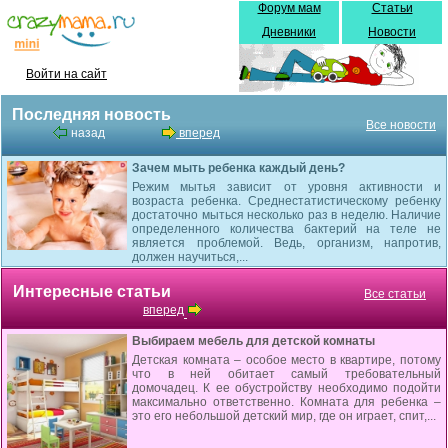
Форум мам
Статьи
Дневники
Новости
Войти на сайт
Последняя новость
Все новости
назад
вперед
Зачем мыть ребенка каждый день?
Режим мытья зависит от уровня активности и
возраста ребенка. Среднестатистическому ребенку
достаточно мыться несколько раз в неделю. Наличие
определенного количества бактерий на теле не
является проблемой. Ведь, организм, напротив,
должен научиться,...
Интересные статьи
Все статьи
вперед
Выбираем мебель для детской комнаты
Детская комната – особое место в квартире, потому
что в ней обитает самый требовательный
домочадец. К ее обустройству необходимо подойти
максимально ответственно. Комната для ребенка –
это его небольшой детский мир, где он играет, спит,...