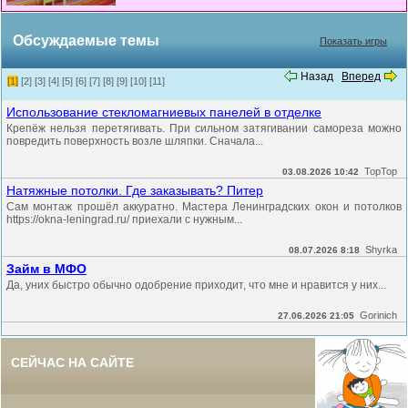
Обсуждаемые темы
Показать игры
Назад
Вперед
[1]
[2]
[3]
[4]
[5]
[6]
[7]
[8]
[9]
[10]
[11]
Использование стекломагниевых панелей в отделке
Крепёж нельзя перетягивать. При сильном затягивании самореза можно
повредить поверхность возле шляпки. Сначала...
TopTop
03.08.2026 10:42
Натяжные потолки. Где заказывать? Питер
Сам монтаж прошёл аккуратно. Мастера Ленинградских окон и потолков
https://okna-leningrad.ru/ приехали с нужным...
Shyrka
08.07.2026 8:18
Займ в МФО
Да, уних быстро обычно одобрение приходит, что мне и нравится у них...
Gorinich
27.06.2026 21:05
СЕЙЧАС НА САЙТЕ