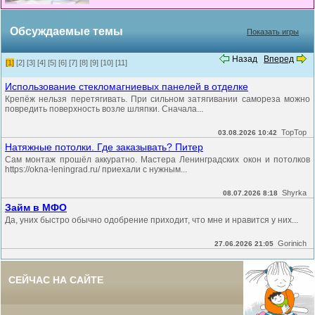
Обсуждаемые темы
Показать игры
Назад
Вперед
[1]
[2]
[3]
[4]
[5]
[6]
[7]
[8]
[9]
[10]
[11]
Использование стекломагниевых панелей в отделке
Крепёж нельзя перетягивать. При сильном затягивании самореза можно
повредить поверхность возле шляпки. Сначала...
TopTop
03.08.2026 10:42
Натяжные потолки. Где заказывать? Питер
Сам монтаж прошёл аккуратно. Мастера Ленинградских окон и потолков
https://okna-leningrad.ru/ приехали с нужным...
Shyrka
08.07.2026 8:18
Займ в МФО
Да, уних быстро обычно одобрение приходит, что мне и нравится у них...
Gorinich
27.06.2026 21:05
СЕЙЧАС НА САЙТЕ