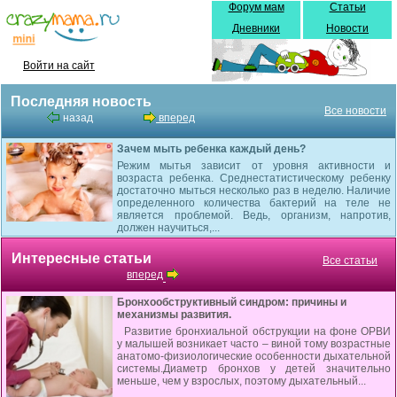
Форум мам
Статьи
Дневники
Новости
Войти на сайт
Последняя новость
Все новости
назад
вперед
Зачем мыть ребенка каждый день?
Режим мытья зависит от уровня активности и
возраста ребенка. Среднестатистическому ребенку
достаточно мыться несколько раз в неделю. Наличие
определенного количества бактерий на теле не
является проблемой. Ведь, организм, напротив,
должен научиться,...
Интересные статьи
Все статьи
вперед
Бронхообструктивный синдром: причины и
механизмы развития.
Развитие бронхиальной обструкции на фоне ОРВИ
у малышей возникает часто – виной тому возрастные
анатомо-физиологические особенности дыхательной
системы.Диаметр бронхов у детей значительно
меньше, чем у взрослых, поэтому дыхательный...