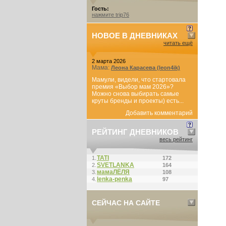
Гость:
нажмите trip76
НОВОЕ В ДНЕВНИКАХ
читать ещё
2 марта 2026
Мама:
Леона Карасева (leon4ik)
Мамули, видели, что стартовала
премия «Выбор мам 2026»?
Можно снова выбирать самые
круты бренды и проекты) есть...
Добавить комментарий
РЕЙТИНГ ДНЕВНИКОВ
весь рейтинг
ТАТI
1.
172
SVETLANKA
2.
164
мамаЛЁЛЯ
3.
108
lenka-penka
4.
97
СЕЙЧАС НА САЙТЕ