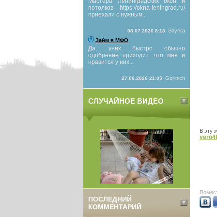
Мастера Ленинградских окон и
потолков https://okna-leningrad.ru/
приехали с нужным...
Shyrka
08.07.2026 8:18
Займ в МФО
Да, уних быстро обычно
одобрение приходит, что мне и
нравится у них...
Gorinich
27.06.2026 21:05
СЛУЧАЙНОЕ ВИДЕО
В эту 
vero4
Помест
ПОСЛЕДНИЙ
КОММЕНТАРИЙ