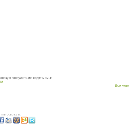
женскую консультацию ходят мамы:
ka
Все жен
ить ссылку в: