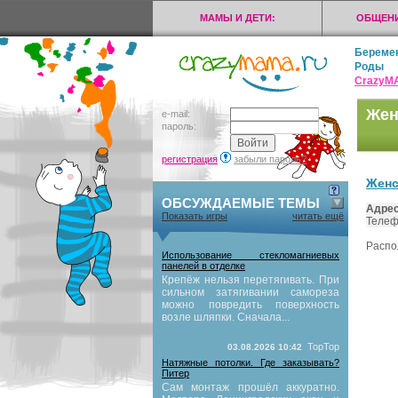
МАМЫ И ДЕТИ:
ОБЩЕНИ
Береме
Роды
CrazyМ
Жен
e-mail:
пароль:
регистрация
забыли пароль?
Женс
ОБСУЖДАЕМЫЕ ТЕМЫ
Адрес
Показать игры
читать ещё
Телеф
Распо
Использование стекломагниевых
панелей в отделке
Крепёж нельзя перетягивать. При
сильном затягивании самореза
можно повредить поверхность
возле шляпки. Сначала...
TopTop
03.08.2026 10:42
Натяжные потолки. Где заказывать?
Питер
Сам монтаж прошёл аккуратно.