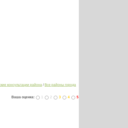
ские консультации района
/
Все районы города
Ваша оценка:
1
2
3
4
5