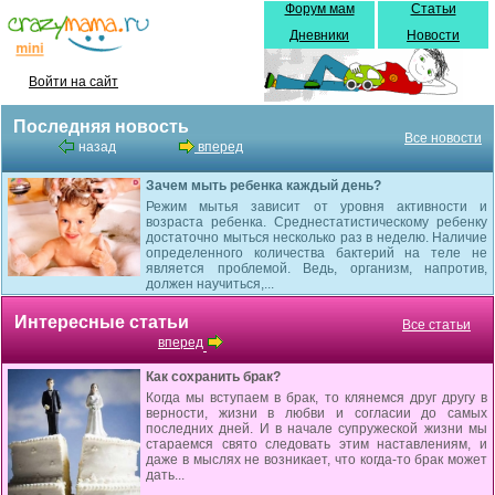
Форум мам
Статьи
Дневники
Новости
Войти на сайт
Последняя новость
Все новости
назад
вперед
Зачем мыть ребенка каждый день?
Режим мытья зависит от уровня активности и
возраста ребенка. Среднестатистическому ребенку
достаточно мыться несколько раз в неделю. Наличие
определенного количества бактерий на теле не
является проблемой. Ведь, организм, напротив,
должен научиться,...
Интересные статьи
Все статьи
вперед
Как сохранить брак?
Когда мы вступаем в брак, то клянемся друг другу в
верности, жизни в любви и согласии до самых
последних дней. И в начале супружеской жизни мы
стараемся свято следовать этим наставлениям, и
даже в мыслях не возникает, что когда-то брак может
дать...