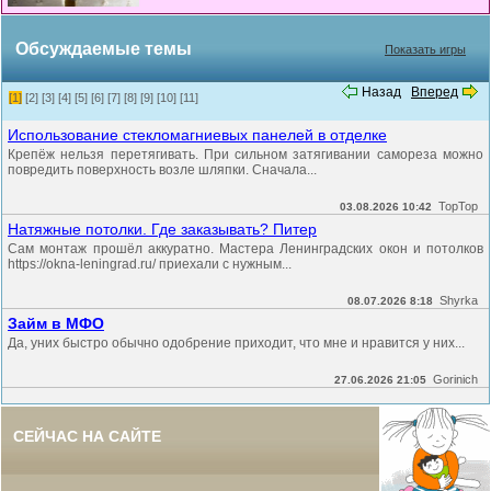
Обсуждаемые темы
Показать игры
Назад
Вперед
[1]
[2]
[3]
[4]
[5]
[6]
[7]
[8]
[9]
[10]
[11]
Использование стекломагниевых панелей в отделке
Крепёж нельзя перетягивать. При сильном затягивании самореза можно
повредить поверхность возле шляпки. Сначала...
TopTop
03.08.2026 10:42
Натяжные потолки. Где заказывать? Питер
Сам монтаж прошёл аккуратно. Мастера Ленинградских окон и потолков
https://okna-leningrad.ru/ приехали с нужным...
Shyrka
08.07.2026 8:18
Займ в МФО
Да, уних быстро обычно одобрение приходит, что мне и нравится у них...
Gorinich
27.06.2026 21:05
СЕЙЧАС НА САЙТЕ