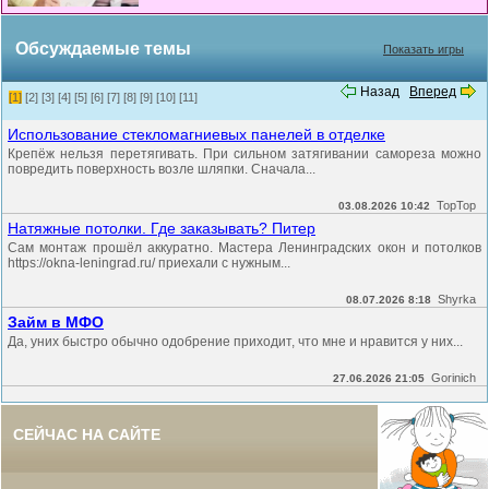
Обсуждаемые темы
Показать игры
Назад
Вперед
[1]
[2]
[3]
[4]
[5]
[6]
[7]
[8]
[9]
[10]
[11]
Использование стекломагниевых панелей в отделке
Крепёж нельзя перетягивать. При сильном затягивании самореза можно
повредить поверхность возле шляпки. Сначала...
TopTop
03.08.2026 10:42
Натяжные потолки. Где заказывать? Питер
Сам монтаж прошёл аккуратно. Мастера Ленинградских окон и потолков
https://okna-leningrad.ru/ приехали с нужным...
Shyrka
08.07.2026 8:18
Займ в МФО
Да, уних быстро обычно одобрение приходит, что мне и нравится у них...
Gorinich
27.06.2026 21:05
СЕЙЧАС НА САЙТЕ