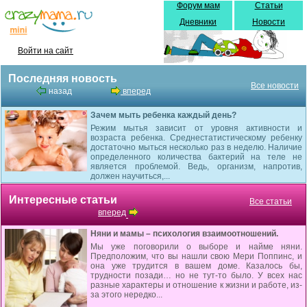
Форум мам
Статьи
Дневники
Новости
Войти на сайт
Последняя новость
Все новости
назад
вперед
Зачем мыть ребенка каждый день?
Режим мытья зависит от уровня активности и
возраста ребенка. Среднестатистическому ребенку
достаточно мыться несколько раз в неделю. Наличие
определенного количества бактерий на теле не
является проблемой. Ведь, организм, напротив,
должен научиться,...
Интересные статьи
Все статьи
вперед
Няни и мамы – психология взаимоотношений.
Мы уже поговорили о выборе и найме няни.
Предположим, что вы нашли свою Мери Поппинс, и
она уже трудится в вашем доме. Казалось бы,
трудности позади… но не тут-то было. У всех нас
разные характеры и отношение к жизни и работе, из-
за этого нередко...