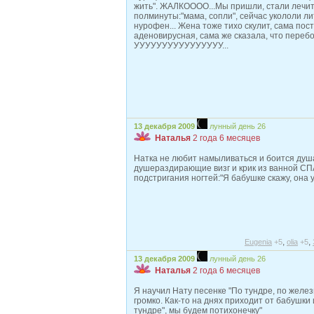
жить". ЖАЛКОООО...Мы пришли, стали лечить
полминуты:"мама, сопли", сейчас укололи лит
нурофен... Жена тоже тихо скулит, сама пост
аденовирусная, сама же сказала, что перебол
УУУУУУУУУУУУУУУУ...
13 декабря 2009
лунный день 26
Наталья
2 года 6 месяцев
Натка не любит намыливаться и боится душа
душераздирающие визг и крик из ванной С
подстригания ногтей:"Я бабушке скажу, она 
,
,
Eugenia
+5
olia
+5
13 декабря 2009
лунный день 26
Наталья
2 года 6 месяцев
Я научил Нату песенке "По тундре, по желез
громко. Как-то на днях приходит от бабушки
тундре", мы будем потихонечку"