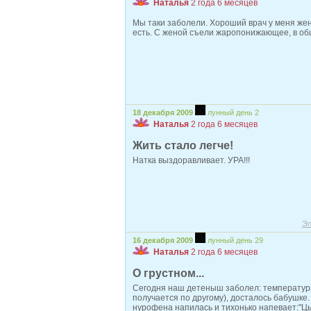
Наталья
2 года 6 месяцев
Мы таки заболели. Хороший врач у меня жен
есть. С женой съели жаропонижающее, в общ
18 декабря 2009
лунный день 2
Наталья
2 года 6 месяцев
Жить стало легче!
Натка выздоравливает. УРА!!!
Эл
16 декабря 2009
лунный день 29
Наталья
2 года 6 месяцев
О грустном...
Сегодня наш детеныш заболел: температура 
получается по другому), досталось бабушке.
нурофена напилась и тихонько напевает:"Ц