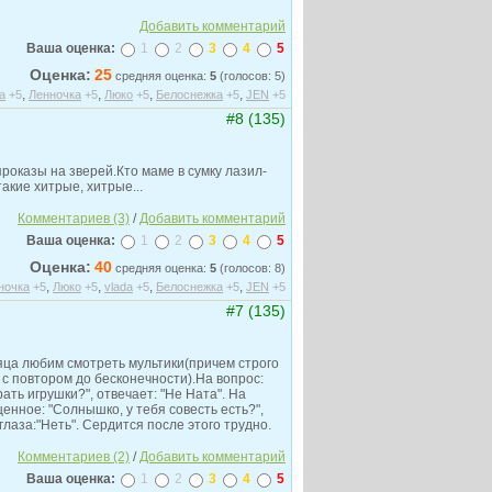
Добавить комментарий
Ваша оценка:
1
2
3
4
5
Оценка:
25
средняя оценка:
5
(голосов: 5)
,
,
,
,
а
+5
Ленночка
+5
Люко
+5
Белоснежка
+5
JEN
+5
#8 (135)
роказы на зверей.Кто маме в сумку лазил-
 такие хитрые, хитрые...
Комментариев (3)
/
Добавить комментарий
Ваша оценка:
1
2
3
4
5
Оценка:
40
средняя оценка:
5
(голосов: 8)
,
,
,
,
ночка
+5
Люко
+5
vlada
+5
Белоснежка
+5
JEN
+5
#7 (135)
яца любим смотреть мультики(причем строго
с повтором до бесконечности).На вопрос:
рать игрушки?", отвечает: "Не Ната". На
нное: "Солнышко, у тебя совесть есть?",
 глаза:"Неть". Сердится после этого трудно.
Комментариев (2)
/
Добавить комментарий
Ваша оценка:
1
2
3
4
5