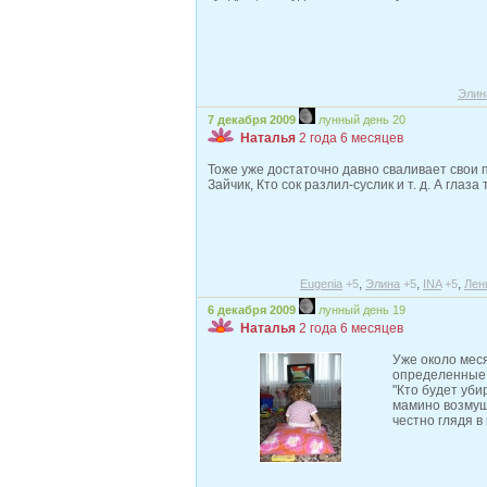
Элин
7 декабря 2009
лунный день 20
Наталья
2 года 6 месяцев
Тоже уже достаточно давно сваливает свои п
Зайчик, Кто сок разлил-суслик и т. д. А глаза
,
,
,
Eugenia
+5
Элина
+5
INA
+5
Лен
6 декабря 2009
лунный день 19
Наталья
2 года 6 месяцев
Уже около мес
определенные 
"Кто будет уби
мамино возмуще
честно глядя в