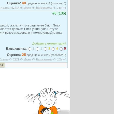
Оценка:
40
средняя оценка:
5
(голосов: 8)
,
,
,
,
,
ИрЭна
+5
INA
+5
Люко
+5
Белоснежка
+5
JEN
+5
#6 (135)
екой, сказала что в садике ее бьют. Зная
ывается девочка Рита ущипнула Нату за
м они вдвоем заревели и помирились(правда
Добавить комментарий
Ваша оценка:
1
2
3
4
5
Оценка:
25
средняя оценка:
5
(голосов: 5)
,
,
,
,
Элина
+5
ТАТI
+5
Люко
+5
Белоснежка
+5
JEN
+5
14