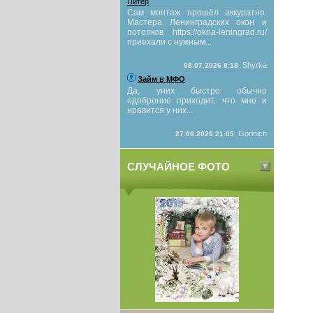
Питер
Сам монтаж прошёл аккуратно.
Мастера Ленинградских окон и
потолков https://okna-leningrad.ru/
приехали с нужным...
Shyrka
08.07.2026 8:18
Займ в МФО
Да, уних быстро обычно
одобрение приходит, что мне и
нравится у них...
Gorinich
27.06.2026 21:05
СЛУЧАЙНОЕ ФОТО