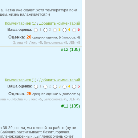
а. Натка уже скачет, хотя температура пока
ем, жизнь налаживается:)))
Комментариев (1)
/
Добавить комментарий
Ваша оценка:
1
2
3
4
5
Оценка:
20
средняя оценка:
5
(голосов: 4)
,
,
,
Элина
+5
Люко
+5
Белоснежка
+5
JEN
+5
#12 (135)
Комментариев (1)
/
Добавить комментарий
Ваша оценка:
1
2
3
4
5
Оценка:
25
средняя оценка:
5
(голосов: 5)
,
,
,
,
ина
+5
ИрЭна
+5
Люко
+5
Белоснежка
+5
JEN
+5
#11 (135)
38-39, сопли, мы с женой на работе(ну не
 Бабушка рассказывает: Лежит, горячая,
ыпленок жаренный, цыпленок очень хочет