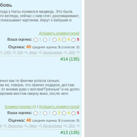
юбовь
 года у Наты появился медведь. Это была
го взгляда, сейчас с ним спят, разговаривают,
 показывают картинки, берут к бабушке и
Добавить комментарий
Ваша оценка:
1
2
3
4
5
Оценка:
45
средняя оценка:
5
(голосов: 9)
,
,
,
,
,
+5
ТАТI
+5
INA
+5
Люко
+5
Белоснежка
+5
JEN
+5
#14 (135)
венно как те феечки успела сильно
ву ее, говорю, что принес подарок, достаю
от книжки руки с воплем"Грязные" и не долго
роким жестом сверху вниз, после чего
Комментариев (4)
/
Добавить комментарий
Ваша оценка:
1
2
3
4
5
Оценка:
40
средняя оценка:
5
(голосов: 8)
,
,
,
,
A
+5
Ленночка
+5
Люко
+5
Белоснежка
+5
JEN
+5
#13 (135)