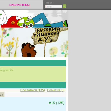
Поиск:
БИБЛИОТЕКА:
ый день 25
Все записи (135)
/
События (0)
14
#15 (135)