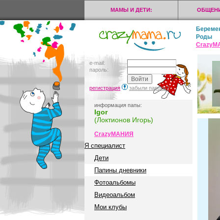
МАМЫ И ДЕТИ:
ОБЩЕНИ
Береме
Роды
CrazyМ
e-mail:
пароль:
регистрация
забыли пароль?
информация папы:
Igor
(Локтионов Игорь)
CrazyМАНИЯ
Я специалист
Дети
Папины дневники
Фотоальбомы
Видеоальбом
Мои клубы