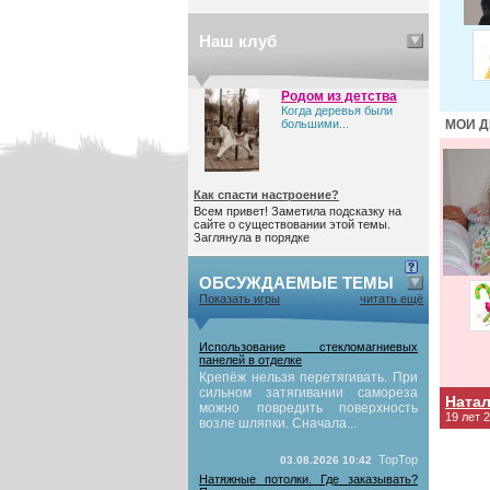
Наш клуб
Родом из детства
Когда деревья были
большими...
МОИ Д
Как спасти настроение?
Всем привет! Заметила подсказку на
сайте о существовании этой темы.
Заглянула в порядке
ОБСУЖДАЕМЫЕ ТЕМЫ
Показать игры
читать ещё
Использование стекломагниевых
панелей в отделке
Крепёж нельзя перетягивать. При
сильном затягивании самореза
Ната
можно повредить поверхность
19 лет 
возле шляпки. Сначала...
TopTop
03.08.2026 10:42
Натяжные потолки. Где заказывать?