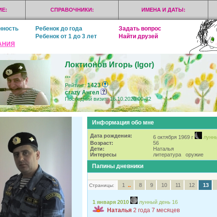
Е:
СПРАВОЧНИКИ:
ИМЕНА И ДАТЫ:
нность
Ребенок до года
Задать вопрос
Ребенок от 1 до 3 лет
Найти друзей
АНИЯ
Локтионов Игорь (Igor)
...
1423
Рейтинг:
crazy Ангел
Последний визит: 16.10.2020 00-32
Информация обо мне
Дата рождения:
6 октября 1969 г
лунн
Возраст:
56
Дети:
Наталья
Интересы
литература оружие
Папины дневники
..
1
8
9
10
11
12
13
Страницы:
1 января 2010
лунный день 16
Наталья
2 года 7 месяцев