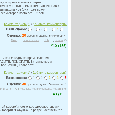
, смотрела мультики, через
ическую, спит, а мы ждем... Хнычет, 38,6,
авила диагноз (она тоже врач):
еем скорее всего все... Ждем...
Комментариев (2)
/
Добавить комментарий
Ваша оценка:
1
2
3
4
5
Оценка:
20
средняя оценка:
5
(голосов: 4)
,
,
,
Люко
+5
Белоснежка
+5
JEN
+5
Элина
+5
#10 (135)
, и вот сегодня во время купания
ПАСИТЕ, ПОМОГИТЕ. Затем во время
у вас ножницы заберет"
Комментариев (1)
/
Добавить комментарий
Ваша оценка:
1
2
3
4
5
Оценка:
35
средняя оценка:
5
(голосов: 7)
,
,
,
,
Элина
+5
ТАТI
+5
Люко
+5
Белоснежка
+5
JEN
+5
#9 (135)
ной дороге", поет она с удовольствием и
 и говорит:"Бабушка не разрешает петь "по