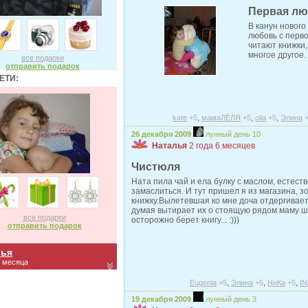
Первая л
В канун нового
любовь с перво
читают книжки,
многое другое.
все подарки
отправить подарок
ЕТИ:
,
,
,
kate
+5
мамаЛЁЛЯ
+5
olia
+5
Элина
26 декабря 2009
лунный день 10
Наталья
2 года 6 месяцев
Чистюля
Ната пила чай и ела булку с маслом, естест
замаслиться. И тут пришел я из магазина, зо
книжку.Вылетевшая ко мне доча отдергивает 
думая вытирает их о стоящую рядом маму ши
все подарки
осторожно берет книгу... :)))
отправить подарок
лья
2 месяца
,
,
,
Eugenia
+5
Элина
+5
НиКа
+5
IN
19 декабря 2009
лунный день 3