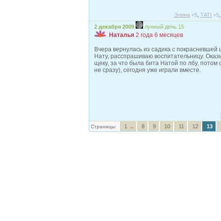
,
Элина
+5
ТАТI
+5
2 декабря 2009
лунный день 15
Наталья
2 года 6 месяцев
Вчера вернулась из садика с покрасневшей щ
Нату, расспрашиваю воспитательницу. Оказ
щеку, за что была бита Натой по лбу, пото
не сразу), сегодня уже играли вместе.
..
1
8
9
10
11
12
13
Страницы: