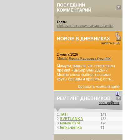
ПОСЛЕДНИЙ
КОММЕНТАРИЙ
Гость:
click over here now martian sui wallet
НОВОЕ В ДНЕВНИКАХ
читать ещё
2 марта 2026
Мама:
Леона Карасева (leon4ik)
Мамули, видели, что стартовала
премия «Выбор мам 2026»?
Можно снова выбирать самые
круты бренды и проекты) есть...
Добавить комментарий
РЕЙТИНГ ДНЕВНИКОВ
весь рейтинг
ТАТI
1.
149
SVETLANKA
2.
132
мамаЛЁЛЯ
3.
126
lenka-penka
4.
79