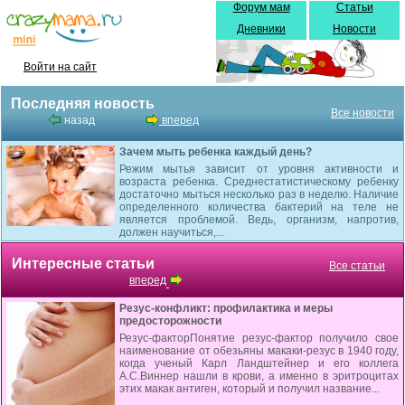
Форум мам
Статьи
Дневники
Новости
Войти на сайт
Последняя новость
Все новости
назад
вперед
Зачем мыть ребенка каждый день?
Режим мытья зависит от уровня активности и
возраста ребенка. Среднестатистическому ребенку
достаточно мыться несколько раз в неделю. Наличие
определенного количества бактерий на теле не
является проблемой. Ведь, организм, напротив,
должен научиться,...
Интересные статьи
Все статьи
вперед
Резус-конфликт: профилактика и меры
предосторожности
Резус-факторПонятие резус-фактор получило свое
наименование от обезьяны макаки-резус в 1940 году,
когда ученый Карл Ландштейнер и его коллега
А.С.Виннер нашли в крови, а именно в эритроцитах
этих макак антиген, который и получил название...