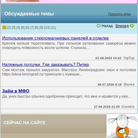
Обсуждаемые темы
Показать игры
Назад
Вперед
[1]
[2]
[3]
[4]
[5]
[6]
[7]
[8]
[9]
[10]
[11]
Использование стекломагниевых панелей в отделке
Крепёж нельзя перетягивать. При сильном затягивании самореза можно
повредить поверхность возле шляпки. Сначала...
TopTop
03.08.2026 10:42
Натяжные потолки. Где заказывать? Питер
Сам монтаж прошёл аккуратно. Мастера Ленинградских окон и потолков
https://okna-leningrad.ru/ приехали с нужным...
Shyrka
08.07.2026 8:18
Займ в МФО
Да, уних быстро обычно одобрение приходит, что мне и нравится у них...
Gorinich
27.06.2026 21:05
СЕЙЧАС НА САЙТЕ