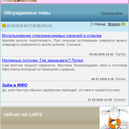
Обсуждаемые темы
Показать игры
Назад
Вперед
[1]
[2]
[3]
[4]
[5]
[6]
[7]
[8]
[9]
[10]
[11]
Использование стекломагниевых панелей в отделке
Крепёж нельзя перетягивать. При сильном затягивании самореза можно
повредить поверхность возле шляпки. Сначала...
TopTop
03.08.2026 10:42
Натяжные потолки. Где заказывать? Питер
Сам монтаж прошёл аккуратно. Мастера Ленинградских окон и потолков
https://okna-leningrad.ru/ приехали с нужным...
Shyrka
08.07.2026 8:18
Займ в МФО
Да, уних быстро обычно одобрение приходит, что мне и нравится у них...
Gorinich
27.06.2026 21:05
СЕЙЧАС НА САЙТЕ