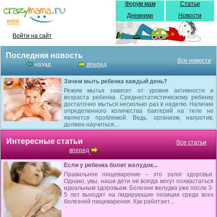
Форум мам
Статьи
Дневники
Новости
Войти на сайт
Последняя новость
Все новости
назад
вперед
Зачем мыть ребенка каждый день?
Режим мытья зависит от уровня активности и
возраста ребенка. Среднестатистическому ребенку
достаточно мыться несколько раз в неделю. Наличие
определенного количества бактерий на теле не
является проблемой. Ведь, организм, напротив,
должен научиться,...
Интересные статьи
Все статьи
вперед
Если у ребенка болит желудок...
Правильное пищеварение – это залог здоровья.
Однако, увы, наши дети не всегда могут похвастаться
идеальным здоровьем. Болезни желудка уже после 3-
5 лет выходят на лидирующие позиции среди всех
болезней пищеварения. Как работает...