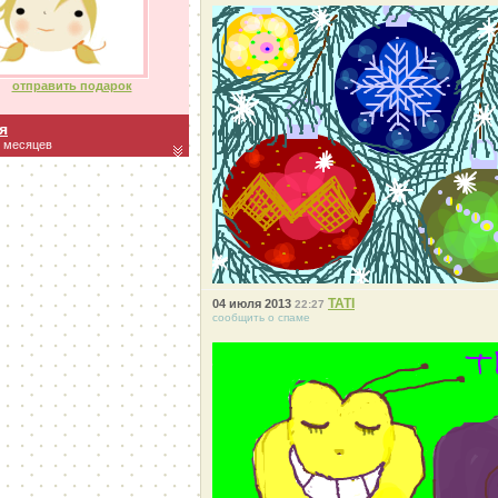
отправить подарок
я
8 месяцев
ТАТI
04 июля 2013
22:27
сообщить о спаме