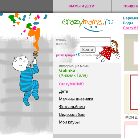
МАМЫ И ДЕТИ:
ОБЩЕНИ
Береме
Роды
CrazyМ
e-mail:
пароль:
регистрация
забыли пароль?
информация мамы:
Galinka
(Хижняк Галя)
CrazyМАНИЯ
Дети
Мамины дневники
Фотоальбомы
Видеоальбом
МОИ Д
Мои клубы