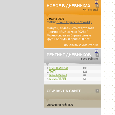
НОВОЕ В ДНЕВНИКАХ
читать ещё
2 марта 2026
Мама:
Леона Карасева (leon4ik)
Мамули, видели, что стартовала
премия «Выбор мам 2026»?
Можно снова выбирать самые
круты бренды и проекты) есть...
Добавить комментарий
РЕЙТИНГ ДНЕВНИКОВ
весь рейтинг
SVETLANKA
1.
130
ТАТI
2.
126
lenka-penka
3.
76
мамаЛЁЛЯ
4.
73
СЕЙЧАС НА САЙТЕ
Онлайн гостей: 46/0