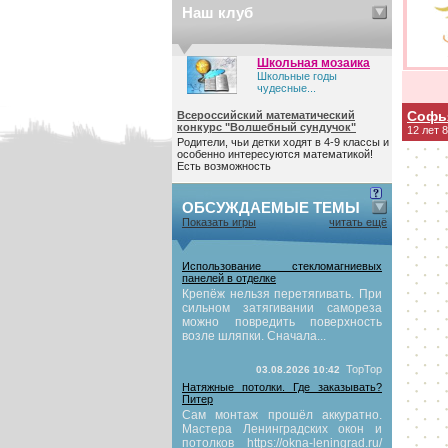
Наш клуб
Школьная мозаика
Школьные годы
чудесные...
Софь
Всероссийский математический
конкурс "Волшебный сундучок"
12 лет 
Родители, чьи детки ходят в 4-9 классы и
особенно интересуются математикой!
Есть возможность
ОБСУЖДАЕМЫЕ ТЕМЫ
Показать игры
читать ещё
Использование стекломагниевых
панелей в отделке
Крепёж нельзя перетягивать. При
сильном затягивании самореза
можно повредить поверхность
возле шляпки. Сначала...
TopTop
03.08.2026 10:42
Натяжные потолки. Где заказывать?
Питер
Сам монтаж прошёл аккуратно.
Мастера Ленинградских окон и
потолков https://okna-leningrad.ru/