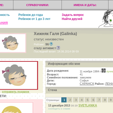
Е:
СПРАВОЧНИКИ:
ИМЕНА И ДАТЫ:
нность
Ребенок до года
Задать вопрос
Ребенок от 1 до 3 лет
Найти друзей
АНИЯ
Хижняк Галя (Galinka)
статус неизвестен
96
Рейтинг:
crazy активист
Последний визит: 14.06.2014 08-59
Информация обо мне
Дата рождения:
11 ноября 1984 г
лунн
Возраст:
41
Семейное положение:
замужем
Дети:
Софья
САРАНСК
ЛЕН
Город:
Район:
Стена
отправить подарок
ЕТИ:
1
2
3
4
5
6
7
8
9
Страницы:
SVETLANKA
13 декабря 2013
16:10
сообщить о спаме