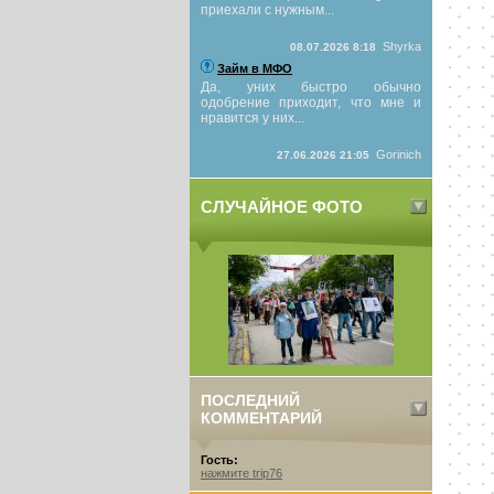
приехали с нужным...
Shyrka
08.07.2026 8:18
Займ в МФО
Да, уних быстро обычно
одобрение приходит, что мне и
нравится у них...
Gorinich
27.06.2026 21:05
СЛУЧАЙНОЕ ФОТО
ПОСЛЕДНИЙ
КОММЕНТАРИЙ
Гость:
нажмите trip76