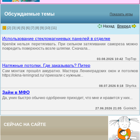
Обсуждаемые темы
Показать игры
Назад
Вперед
[1]
[2]
[3]
[4]
[5]
[6]
[7]
[8]
[9]
[10]
[11]
Использование стекломагниевых панелей в отделке
Крепёж нельзя перетягивать. При сильном затягивании самореза можно
повредить поверхность возле шляпки. Сначала...
TopTop
03.08.2026 10:42
Натяжные потолки. Где заказывать? Питер
Сам монтаж прошёл аккуратно. Мастера Ленинградских окон и потолков
https://okna-leningrad.ru/ приехали с нужным...
Shyrka
08.07.2026 8:18
Займ в МФО
Да, уних быстро обычно одобрение приходит, что мне и нравится у них...
Gorinich
27.06.2026 21:05
СЕЙЧАС НА САЙТЕ