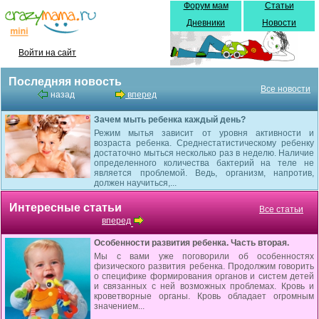
Форум мам
Статьи
Дневники
Новости
Войти на сайт
Последняя новость
Все новости
назад
вперед
Зачем мыть ребенка каждый день?
Режим мытья зависит от уровня активности и
возраста ребенка. Среднестатистическому ребенку
достаточно мыться несколько раз в неделю. Наличие
определенного количества бактерий на теле не
является проблемой. Ведь, организм, напротив,
должен научиться,...
Интересные статьи
Все статьи
вперед
Особенности развития ребенка. Часть вторая.
Мы с вами уже поговорили об особенностях
физического развития ребенка. Продолжим говорить
о специфике формирования органов и систем детей
и связанных с ней возможных проблемах. Кровь и
кроветворные органы. Кровь обладает огромным
значением...