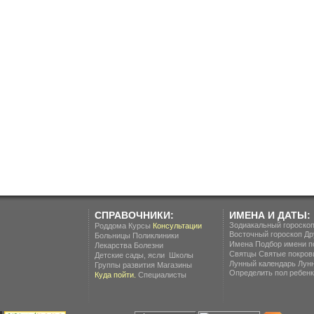
СПРАВОЧНИКИ:
ИМЕНА И ДАТЫ:
Зодиакальный гороско
Роддома
Курсы
Консультации
Восточный гороскоп
Др
Больницы
Поликлиники
Имена
Подбор имени п
Лекарства
Болезни
Святцы
Святые покров
.
Детские сады, ясли
Школы
Лунный календарь
Лун
Группы развития
Магазины
Определить пол ребенка
Куда пойти.
Специалисты