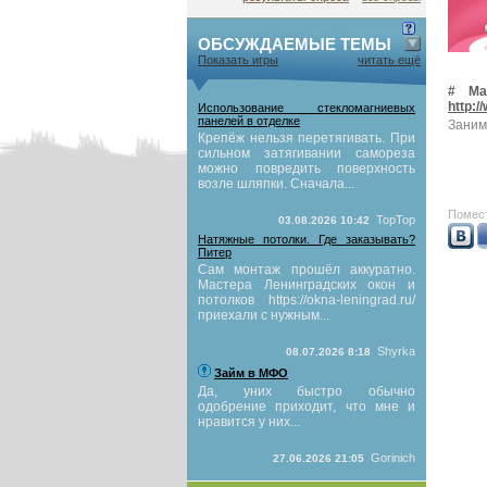
ОБСУЖДАЕМЫЕ ТЕМЫ
Показать игры
читать ещё
# Ма
http:
Использование стекломагниевых
панелей в отделке
Заним
Крепёж нельзя перетягивать. При
сильном затягивании самореза
можно повредить поверхность
возле шляпки. Сначала...
Помест
TopTop
03.08.2026 10:42
Натяжные потолки. Где заказывать?
Питер
Сам монтаж прошёл аккуратно.
Мастера Ленинградских окон и
потолков https://okna-leningrad.ru/
приехали с нужным...
Shyrka
08.07.2026 8:18
Займ в МФО
Да, уних быстро обычно
одобрение приходит, что мне и
нравится у них...
Gorinich
27.06.2026 21:05