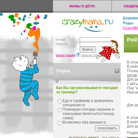
МАМЫ И ДЕТИ:
ОБЩЕНИ
Береме
Роды
CrazyМ
Рей
e-mail:
пароль:
регистрация
забыли пароль?
В это
В рей
Опрос
Позиц
хитов
Для р
Сайты
Как Вы организовываете поездки
При "
за границу?
Рейти
Еду в турфирму и доверяюсь
Для д
специалисту
Планирую поездку заранее и
заказываю билеты/гостиницу
В это
сам(а)
В рей
Возможны оба варианта
Для д
Подро
результаты опроса
все опросы