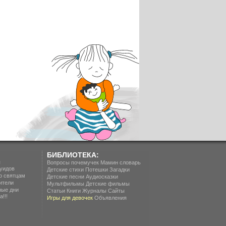
БИБЛИОТЕКА:
п
Вопросы почемучек
Мамин словарь
уидов
Детские стихи
Потешки
Загадки
о святцам
Детские песни
Аудиосказки
ители
Мультфильмы
Детские фильмы
ные дни
Статьи
Книги
Журналы
Сайты
!!!
Игры для девочек
Объявления