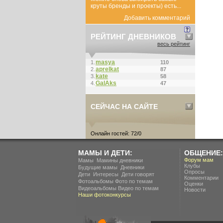
круты бренды и проекты) есть...
Добавить комментарий
РЕЙТИНГ ДНЕВНИКОВ
весь рейтинг
masya
1.
110
aprelkat
2.
87
kate
3.
58
GalAks
4.
47
СЕЙЧАС НА САЙТЕ
Онлайн гостей: 72/0
МАМЫ И ДЕТИ:
ОБЩЕНИЕ:
.
Форум мам
Мамы
Мамины дневники
Клубы
.
Будущие мамы
Дневники
Опросы
.
.
Дети
Интересы
Дети говорят
Комментарии
Фотоальбомы
Фото по темам
Оценки
Видеоальбомы
Видео по темам
Новости
Наши фотоконкурсы