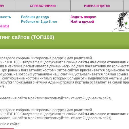
Е:
СПРАВОЧНИКИ:
ИМЕНА И ДАТЫ:
нность
Ребенок до года
Задать вопрос
Ребенок от 1 до 3 лет
Найти друзей
АНИЯ
тинг сайтов (ТОП100)
м разделе собраны интересные ресурсы для родителей.
тинг ТОП100 CrazyMama.ru допускаются любые
сайты имеющие отношение к 
ия в Рейтинге расчитывается динамически по двум показателям
по количеству
. При равных показателях хостов и хитов сайтам присваивается одинаковое ме
есурсов, на которых установлен наш счетчик, устанавливается прямая ссылка 
, соотношение хостов к хитам у которых больше 5ти выделяются желтым цвет
накрутке" показаний счетчика Администрация портала оставляет за собой пра
нге.
обавления сайта в рейтинг воспользуйтесь ссылкой [
Добавить сайт
].
м разделе собраны интересные ресурсы для родителей.
тинг ТОП100 CrazyMama.ru допускаются любые
сайты имеющие отношение к 
обавления сайта в рейтинг воспользуйтесь ссылкой [
Добавить сайт
].
бно о сайте: