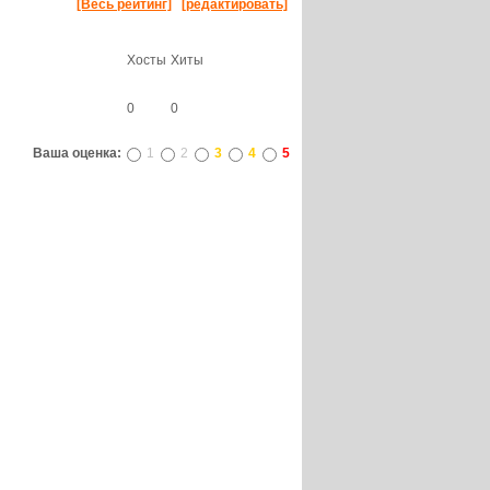
[Весь рейтинг]
[редактировать]
Хосты
Хиты
0
0
Ваша оценка:
1
2
3
4
5