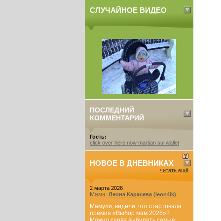
СЛУЧАЙНОЕ ВИДЕО
ПОСЛЕДНИЙ
КОММЕНТАРИЙ
Гость:
click over here now martian sui wallet
НОВОЕ В ДНЕВНИКАХ
читать ещё
2 марта 2026
Мама:
Леона Карасева (leon4ik)
Мамули, видели, что стартовала
премия «Выбор мам 2026»?
Можно снова выбирать самые