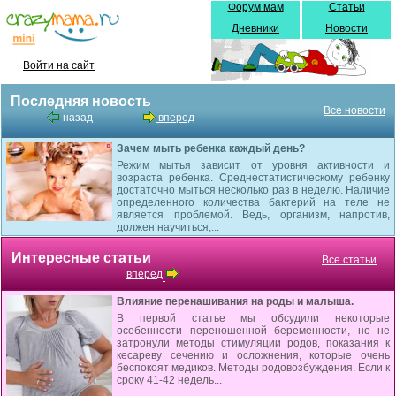
Форум мам
Статьи
Дневники
Новости
Войти на сайт
Последняя новость
Все новости
назад
вперед
Зачем мыть ребенка каждый день?
Режим мытья зависит от уровня активности и
возраста ребенка. Среднестатистическому ребенку
достаточно мыться несколько раз в неделю. Наличие
определенного количества бактерий на теле не
является проблемой. Ведь, организм, напротив,
должен научиться,...
Интересные статьи
Все статьи
вперед
Влияние перенашивания на роды и малыша.
В первой статье мы обсудили некоторые
особенности переношенной беременности, но не
затронули методы стимуляции родов, показания к
кесареву сечению и осложнения, которые очень
беспокоят медиков. Методы родовозбуждения. Если к
сроку 41-42 недель...