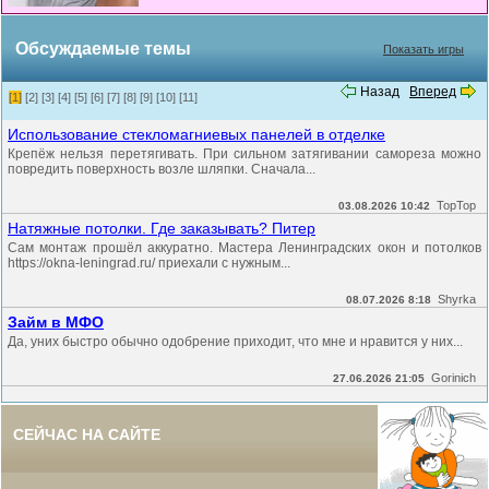
Обсуждаемые темы
Показать игры
Назад
Вперед
[1]
[2]
[3]
[4]
[5]
[6]
[7]
[8]
[9]
[10]
[11]
Использование стекломагниевых панелей в отделке
Крепёж нельзя перетягивать. При сильном затягивании самореза можно
повредить поверхность возле шляпки. Сначала...
TopTop
03.08.2026 10:42
Натяжные потолки. Где заказывать? Питер
Сам монтаж прошёл аккуратно. Мастера Ленинградских окон и потолков
https://okna-leningrad.ru/ приехали с нужным...
Shyrka
08.07.2026 8:18
Займ в МФО
Да, уних быстро обычно одобрение приходит, что мне и нравится у них...
Gorinich
27.06.2026 21:05
СЕЙЧАС НА САЙТЕ