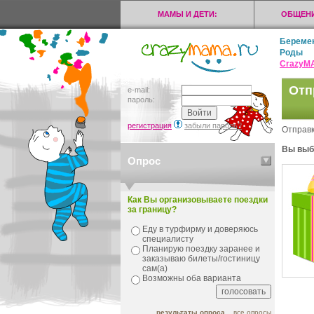
МАМЫ И ДЕТИ:
ОБЩЕНИ
Береме
Роды
CrazyМ
Отп
e-mail:
пароль:
регистрация
забыли пароль?
Отправк
Вы выб
Опрос
Как Вы организовываете поездки
за границу?
Еду в турфирму и доверяюсь
специалисту
Планирую поездку заранее и
заказываю билеты/гостиницу
сам(а)
Возможны оба варианта
результаты опроса
все опросы