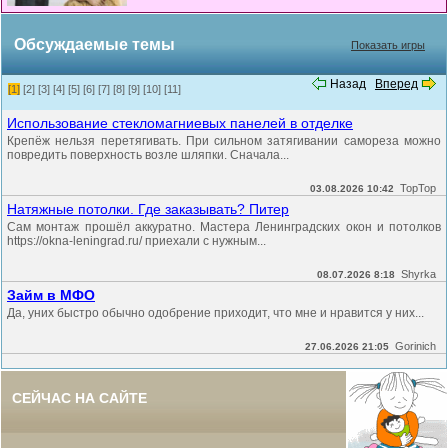
Обсуждаемые темы
Показать игры
Назад
Вперед
[1]
[2]
[3]
[4]
[5]
[6]
[7]
[8]
[9]
[10]
[11]
Использование стекломагниевых панелей в отделке
Крепёж нельзя перетягивать. При сильном затягивании самореза можно
повредить поверхность возле шляпки. Сначала...
TopTop
03.08.2026 10:42
Натяжные потолки. Где заказывать? Питер
Сам монтаж прошёл аккуратно. Мастера Ленинградских окон и потолков
https://okna-leningrad.ru/ приехали с нужным...
Shyrka
08.07.2026 8:18
Займ в МФО
Да, уних быстро обычно одобрение приходит, что мне и нравится у них...
Gorinich
27.06.2026 21:05
СЕЙЧАС НА САЙТЕ