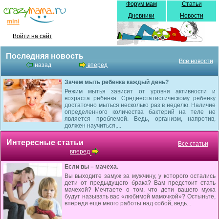
Форум мам
Статьи
Дневники
Новости
Войти на сайт
Последняя новость
Все новости
назад
вперед
Зачем мыть ребенка каждый день?
Режим мытья зависит от уровня активности и
возраста ребенка. Среднестатистическому ребенку
достаточно мыться несколько раз в неделю. Наличие
определенного количества бактерий на теле не
является проблемой. Ведь, организм, напротив,
должен научиться,...
Интересные статьи
Все статьи
вперед
Если вы – мачеха.
Вы выходите замуж за мужчину, у которого остались
дети от предыдущего брака? Вам предстоит стать
мачехой? Мечтаете о том, что дети вашего мужа
будут называть вас «любимой мамочкой»? Остыньте,
впереди ещё много работы над собой, ведь...