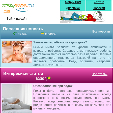
Форум мам
Статьи
Дневники
Новости
Войти на сайт
Последняя новость
Все новости
назад
вперед
Зачем мыть ребенка каждый день?
Режим мытья зависит от уровня активности и
возраста ребенка. Среднестатистическому ребенку
достаточно мыться несколько раз в неделю. Наличие
определенного количества бактерий на теле не
является проблемой. Ведь, организм, напротив,
должен научиться,...
Интересные статьи
Все статьи
вперед
Обезболивание при родах
Роды и боль – это два неразделимых понятия.
Появление малыша на свет практически всегда
сопряжено с болевыми ощущениями его мамы.
Конечно, когда женщина видит своего, только что
родившегося ребенка, она сразу же забывает про
мучения, которые...