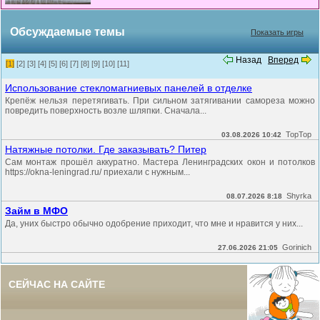
Обсуждаемые темы
Показать игры
Назад
Вперед
[1]
[2]
[3]
[4]
[5]
[6]
[7]
[8]
[9]
[10]
[11]
Использование стекломагниевых панелей в отделке
Крепёж нельзя перетягивать. При сильном затягивании самореза можно
повредить поверхность возле шляпки. Сначала...
TopTop
03.08.2026 10:42
Натяжные потолки. Где заказывать? Питер
Сам монтаж прошёл аккуратно. Мастера Ленинградских окон и потолков
https://okna-leningrad.ru/ приехали с нужным...
Shyrka
08.07.2026 8:18
Займ в МФО
Да, уних быстро обычно одобрение приходит, что мне и нравится у них...
Gorinich
27.06.2026 21:05
СЕЙЧАС НА САЙТЕ