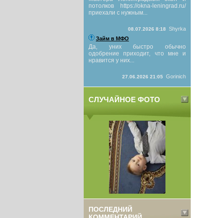
потолков https://okna-leningrad.ru/
приехали с нужным...
Shyrka
08.07.2026 8:18
Займ в МФО
Да, уних быстро обычно
одобрение приходит, что мне и
нравится у них...
Gorinich
27.06.2026 21:05
СЛУЧАЙНОЕ ФОТО
ПОСЛЕДНИЙ
КОММЕНТАРИЙ