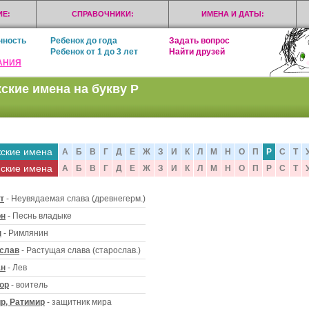
Е:
СПРАВОЧНИКИ:
ИМЕНА И ДАТЫ:
нность
Ребенок до года
Задать вопрос
Ребенок от 1 до 3 лет
Найти друзей
АНИЯ
ские имена на букву Р
ские имена
А
Б
В
Г
Д
Е
Ж
З
И
К
Л
М
Н
О
П
Р
С
Т
ские имена
А
Б
В
Г
Д
Е
Ж
З
И
К
Л
М
Н
О
П
Р
С
Т
т
- Неувядаемая слава (древнегерм.)
он
- Песнь владыке
н
- Римлянин
слав
- Растущая слава (старослав.)
ан
- Лев
ор
- воитель
р, Ратимир
- защитник мира