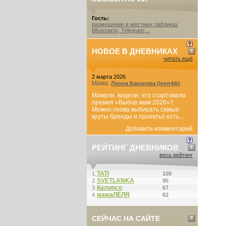
Гость:
размещение в местных пабликах
ВКонтакте, Telegram;...
НОВОЕ В ДНЕВНИКАХ
читать ещё
2 марта 2026
Мама:
Леона Карасева (leon4ik)
Мамули, видели, что стартовала
премия «Выбор мам 2026»?
Можно снова выбирать самые
круты бренды и проекты) есть...
Добавить комментарий
РЕЙТИНГ ДНЕВНИКОВ
весь рейтинг
ТАТI
1.
109
SVETLANKA
2.
95
Калипсо
3.
67
мамаЛЁЛЯ
4.
62
СЕЙЧАС НА САЙТЕ