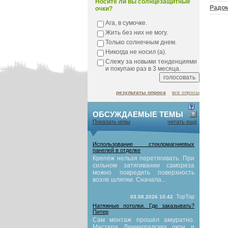
Носите ли вы солнцезащитные
Радо
очки?
Ага, в сумочке.
Жить без них не могу.
Только солнечным днем.
Никогда не носил (а).
Слежу за новыми тенденциями
и покупаю раз в 3 месяца.
результаты опроса
все опросы
ОБСУЖДАЕМЫЕ ТЕМЫ
Показать игры
читать ещё
Использование стекломагниевых
панелей в отделке
Крепёж нельзя перетягивать. При
сильном затягивании самореза
можно повредить поверхность
возле шляпки. Сначала...
TopTop
03.08.2026 10:42
Натяжные потолки. Где заказывать?
Питер
Сам монтаж прошёл аккуратно.
Мастера Ленинградских окон и