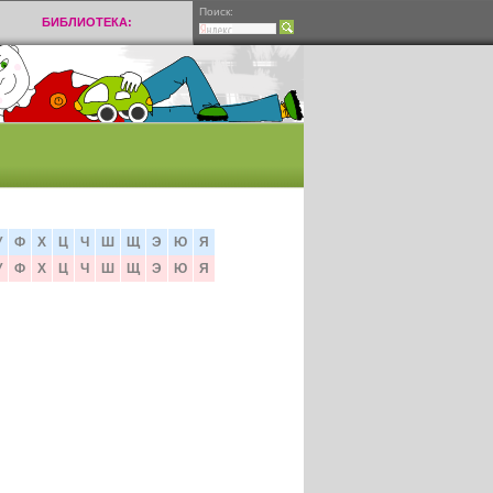
Поиск:
БИБЛИОТЕКА:
У
Ф
Х
Ц
Ч
Ш
Щ
Э
Ю
Я
У
Ф
Х
Ц
Ч
Ш
Щ
Э
Ю
Я