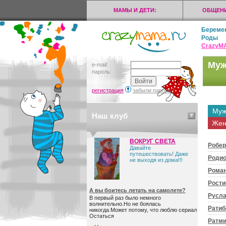
МАМЫ И ДЕТИ:
ОБЩЕНИ
Береме
Роды
CrazyМ
Муж
e-mail:
пароль:
регистрация
забыли пароль?
Муж
Наш клуб
Жен
ВОКРУГ СВЕТА
Робер
Давайте
путешествовать! Даже
Роди
не выходя из дома!!!
Рома
Рости
А вы боитесь летать на самолете?
Русл
В первый раз было немного
волнительно.Но не боялась
Ратиб
никогда.Может потому, что люблю сериал
Остаться
Ратми