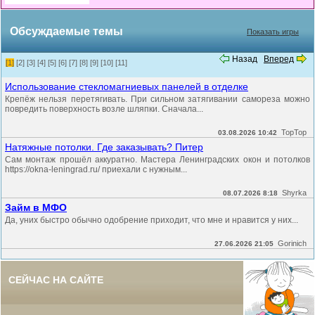
Обсуждаемые темы
Показать игры
Назад
Вперед
[1]
[2]
[3]
[4]
[5]
[6]
[7]
[8]
[9]
[10]
[11]
Использование стекломагниевых панелей в отделке
Крепёж нельзя перетягивать. При сильном затягивании самореза можно
повредить поверхность возле шляпки. Сначала...
TopTop
03.08.2026 10:42
Натяжные потолки. Где заказывать? Питер
Сам монтаж прошёл аккуратно. Мастера Ленинградских окон и потолков
https://okna-leningrad.ru/ приехали с нужным...
Shyrka
08.07.2026 8:18
Займ в МФО
Да, уних быстро обычно одобрение приходит, что мне и нравится у них...
Gorinich
27.06.2026 21:05
СЕЙЧАС НА САЙТЕ