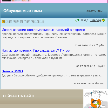
Обсуждаемые темы
Показать игры
Назад
Вперед
[1]
[2]
[3]
[4]
[5]
[6]
[7]
[8]
[9]
[10]
[11]
Использование стекломагниевых панелей в отделке
Крепёж нельзя перетягивать. При сильном затягивании самореза можно
повредить поверхность возле шляпки. Сначала...
TopTop
03.08.2026 10:42
Натяжные потолки. Где заказывать? Питер
Сам монтаж прошёл аккуратно. Мастера Ленинградских окон и потолков
https://okna-leningrad.ru/ приехали с нужным...
Shyrka
08.07.2026 8:18
Займ в МФО
Да, уних быстро обычно одобрение приходит, что мне и нравится у них...
Gorinich
27.06.2026 21:05
СЕЙЧАС НА САЙТЕ