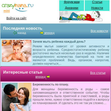
Форум мам
Статьи
Дневники
Новости
Войти на сайт
Последняя новость
Все новости
назад
вперед
Зачем мыть ребенка каждый день?
Режим мытья зависит от уровня активности и
возраста ребенка. Среднестатистическому ребенку
достаточно мыться несколько раз в неделю. Наличие
определенного количества бактерий на теле не
является проблемой. Ведь, организм, напротив,
должен научиться,...
Интересные статьи
Все статьи
вперед
Беременность по плану.
Для женщины беременность и роды – самое
запоминающееся и ответственное событие. Чтобы
беременность была приятной и счастливой, а роды
прошли легко, нужно ответственно подойти к вопросу
их планирования. И сделать это не так уж сложно....