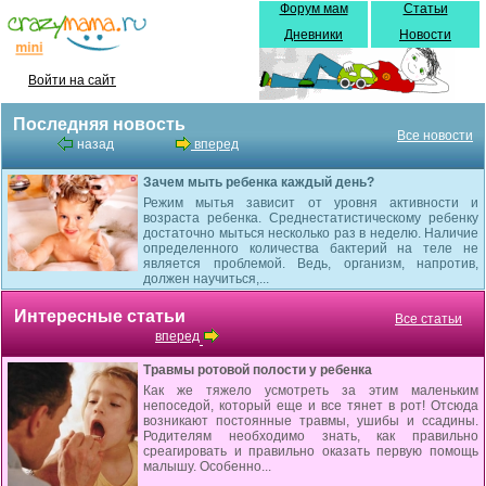
Форум мам
Статьи
Дневники
Новости
Войти на сайт
Последняя новость
Все новости
назад
вперед
Зачем мыть ребенка каждый день?
Режим мытья зависит от уровня активности и
возраста ребенка. Среднестатистическому ребенку
достаточно мыться несколько раз в неделю. Наличие
определенного количества бактерий на теле не
является проблемой. Ведь, организм, напротив,
должен научиться,...
Интересные статьи
Все статьи
вперед
Травмы ротовой полости у ребенка
Как же тяжело усмотреть за этим маленьким
непоседой, который еще и все тянет в рот! Отсюда
возникают постоянные травмы, ушибы и ссадины.
Родителям необходимо знать, как правильно
среагировать и правильно оказать первую помощь
малышу. Особенно...