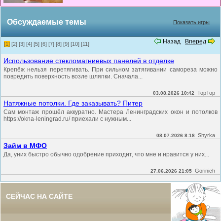
Обсуждаемые темы
Показать игры
Назад
Вперед
[1]
[2]
[3]
[4]
[5]
[6]
[7]
[8]
[9]
[10]
[11]
Использование стекломагниевых панелей в отделке
Крепёж нельзя перетягивать. При сильном затягивании самореза можно
повредить поверхность возле шляпки. Сначала...
TopTop
03.08.2026 10:42
Натяжные потолки. Где заказывать? Питер
Сам монтаж прошёл аккуратно. Мастера Ленинградских окон и потолков
https://okna-leningrad.ru/ приехали с нужным...
Shyrka
08.07.2026 8:18
Займ в МФО
Да, уних быстро обычно одобрение приходит, что мне и нравится у них...
Gorinich
27.06.2026 21:05
СЕЙЧАС НА САЙТЕ