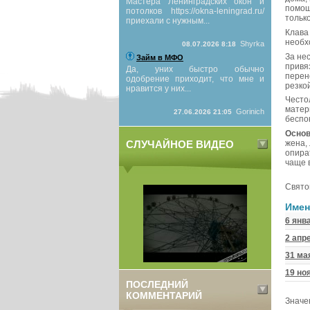
Мастера Ленинградских окон и
помощ
потолков https://okna-leningrad.ru/
только
приехали с нужным...
Клава 
необх
Shyrka
08.07.2026 8:18
За не
Займ в МФО
привя
Да, уних быстро обычно
перен
одобрение приходит, что мне и
резко
нравится у них...
Често
матер
Gorinich
27.06.2026 21:05
беспо
Основ
жена,
СЛУЧАЙНОЕ ВИДЕО
опира
чаще 
Свято
Имен
6 янв
2 апр
31 ма
19 но
ПОСЛЕДНИЙ
КОММЕНТАРИЙ
Значе