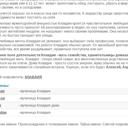
ница маме уже в 11-12 лет: может приготовить обед, постирать, убрать в ква
 своими, но и соседскими.
учится хорошо, но в классе она как-то незаметна. К лидерству среди сверстни
одимости может постоять за себя.
сколько мужеподобной внешностью Клавдии кроется чувствительное любящее
зчивость часто приносят ей разочарование в людях, но она терпелива, склон
осит житейские неудачи, не нагружает никого своими проблемами. Она неско
й, но быстро прощает все обиды.
любивые мечты Клавдию не увлекают, она выбирает себе профессию, позволя
иально независимой. На работе Клавдию обычно ценят. От малейшей критики
койства, все время раздумывает, правильно поступила или нет.
ное поле деятельности Клавдии - мать семейства, хранительницы домашн
 любящая мать. Клавдия - опора своей семьи, все многочисленные родственн
ться на ее плечи. Дома Клавдия - просто сгусток энергии, мужу обычно не на 
всего заканчивается случайная встреча. Хорошо, если это будет
Алексей, Ан
й покровитель:
КЛАВДИЯ
ины:
аря
- мученица Клавдия.
еля
- мученица Клавдия.
я
- мученица Клавдия дева.
ября
- мученица Клавдия.
ние имени. Происхождение и толкование имени. Тайна имени. Святой покров