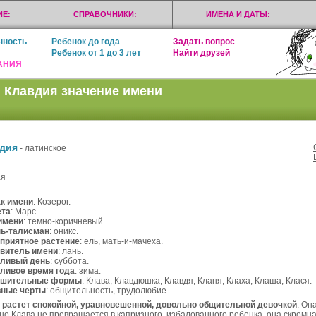
Е:
СПРАВОЧНИКИ:
ИМЕНА И ДАТЫ:
нность
Ребенок до года
Задать вопрос
Ребенок от 1 до 3 лет
Найти друзей
АНИЯ
 Клавдия значение имени
дия
- латинское
ая
к имени
: Козерог.
ета
: Марс.
имени
: темно-коричневый.
ь-талисман
: оникс.
приятное растение
: ель, мать-и-мачеха.
витель имени
: лань.
ливый день
: суббота.
ливое время года
: зима.
ьшительные формы
: Клава, Клавдюшка, Клавдя, Кланя, Клаха, Клаша, Клася.
вные черты
: общительность, трудолюбие.
 растет спокойной, уравновешенной, довольно общительной девочкой
. Он
 но Клава не превращается в капризного, избалованного ребенка, она скромн