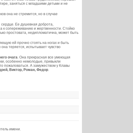
ртире, заняться с младшими детьми и не
ков она не стремится, но в случае
 сердце. Ее душевная доброта,
на к сопереживанию и жертвенности. Стойко
лько простовата, недипломатична, может быть
ющую ей прочно стоять на ногах и быть
 она теряется, испытывает чувство
его очага
. Она прекрасная все умеющая
ики, особенно немолодые, привыкли
что пожаловаться. А замужеством у Клавы
дрей, Виктор, Роман, Федор
.
итель имени.