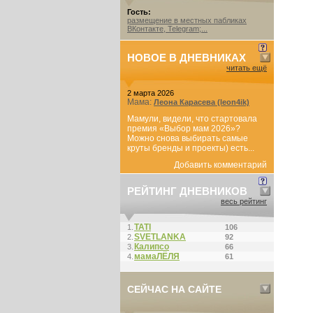
Гость:
размещение в местных пабликах
ВКонтакте, Telegram;...
НОВОЕ В ДНЕВНИКАХ
читать ещё
2 марта 2026
Мама:
Леона Карасева (leon4ik)
Мамули, видели, что стартовала
премия «Выбор мам 2026»?
Можно снова выбирать самые
круты бренды и проекты) есть...
Добавить комментарий
РЕЙТИНГ ДНЕВНИКОВ
весь рейтинг
ТАТI
1.
106
SVETLANKA
2.
92
Калипсо
3.
66
мамаЛЁЛЯ
4.
61
СЕЙЧАС НА САЙТЕ