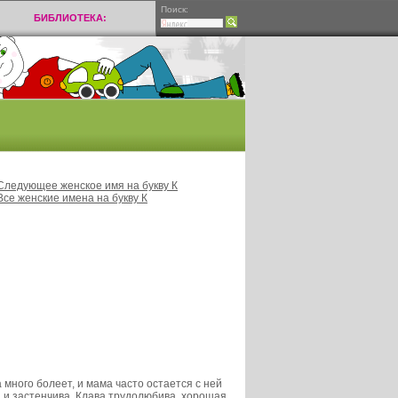
Поиск:
БИБЛИОТЕКА:
Следующее женское имя на букву К
Все женские имена на букву К
а много болеет, и мама часто остается с ней
а и застенчива. Клава трудолюбива, хорошая