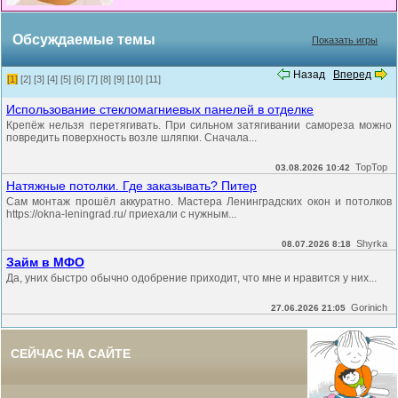
Обсуждаемые темы
Показать игры
Назад
Вперед
[1]
[2]
[3]
[4]
[5]
[6]
[7]
[8]
[9]
[10]
[11]
Использование стекломагниевых панелей в отделке
Крепёж нельзя перетягивать. При сильном затягивании самореза можно
повредить поверхность возле шляпки. Сначала...
TopTop
03.08.2026 10:42
Натяжные потолки. Где заказывать? Питер
Сам монтаж прошёл аккуратно. Мастера Ленинградских окон и потолков
https://okna-leningrad.ru/ приехали с нужным...
Shyrka
08.07.2026 8:18
Займ в МФО
Да, уних быстро обычно одобрение приходит, что мне и нравится у них...
Gorinich
27.06.2026 21:05
СЕЙЧАС НА САЙТЕ