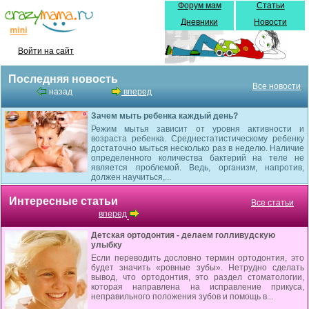
Форум мам
Статьи
Дневники
Новости
Войти на сайт
Последняя новость
Все новости
назад
вперед
Зачем мыть ребенка каждый день?
Режим мытья зависит от уровня активности и
возраста ребенка. Среднестатистическому ребенку
достаточно мыться несколько раз в неделю. Наличие
определенного количества бактерий на теле не
является проблемой. Ведь, организм, напротив,
должен научиться,...
Интересные статьи
Все статьи
вперед
Детская ортодонтия - делаем голливудскую
улыбку
Если переводить дословно термин ортодонтия, это
будет значить «ровные зубы». Нетрудно сделать
вывод, что ортодонтия, это раздел стоматологии,
которая направлена на исправление прикуса,
неправильного положения зубов и помощь в...