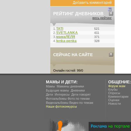
Добавить комментарий
РЕЙТИНГ ДНЕВНИКОВ
весь рейтинг
ТАТI
1.
521
SVETLANKA
2.
411
мамаЛЁЛЯ
3.
371
lenka-penka
4.
328
СЕЙЧАС НА САЙТЕ
Онлайн гостей: 99/0
МАМЫ И ДЕТИ:
ОБЩЕНИЕ:
.
Форум мам
Мамы
Мамины дневники
Клубы
.
Будущие мамы
Дневники
Опросы
.
.
Дети
Интересы
Дети говорят
Комментарии
Фотоальбомы
Фото по темам
Оценки
Видеоальбомы
Видео по темам
Новости
Наши фотоконкурсы