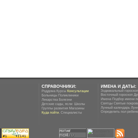
СПРАВОЧНИКИ:
ИМЕНА И ДАТЫ:
Зодиакальный гороско
Роддома
Курсы
Консультации
Восточный гороскоп
Др
Больницы
Поликлиники
Имена
Подбор имени п
Лекарства
Болезни
Святцы
Святые покров
.
Детские сады, ясли
Школы
Лунный календарь
Лун
Группы развития
Магазины
Определить пол ребенка
Куда пойти.
Специалисты