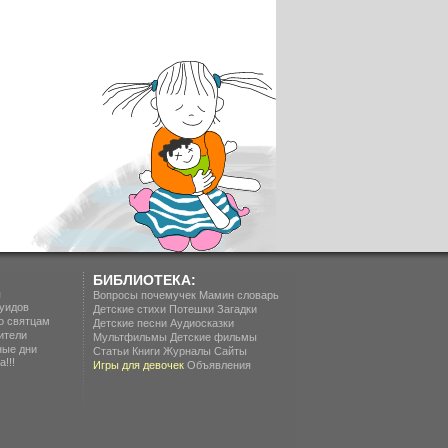
БИБЛИОТЕКА:
п
Вопросы почемучек
Мамин словарь
уидов
Детские стихи
Потешки
Загадки
о святцам
Детские песни
Аудиосказки
ители
Мультфильмы
Детские фильмы
ные дни
Статьи
Книги
Журналы
Сайты
!!!
Игры для девочек
Объявления