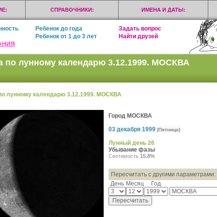
Е:
СПРАВОЧНИКИ:
ИМЕНА И ДАТЫ:
нность
Ребенок до года
Задать вопрос
Ребенок от 1 до 3 лет
Найти друзей
АНИЯ
а по лунному календарю 3.12.1999. МОСКВА
по лунному календарю 3.12.1999. МОСКВА
Город МОСКВА
03 декабря 1999
(Пятница)
Лунный день 26
Убывание фазы
Светимость
15.8%
Пересчитать с другими параметрами:
День
Месяц
Год