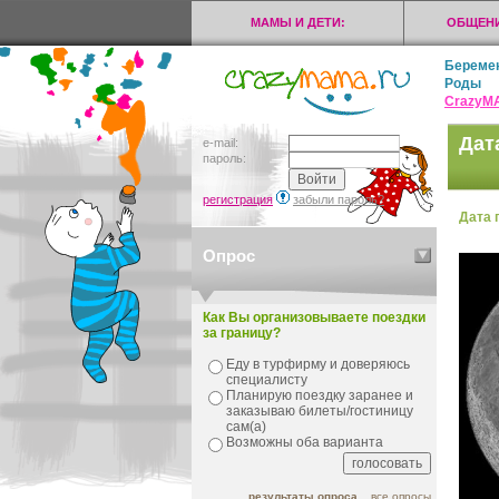
МАМЫ И ДЕТИ:
ОБЩЕНИ
Береме
Роды
CrazyМ
Дат
e-mail:
пароль:
регистрация
забыли пароль?
Дата 
Опрос
Как Вы организовываете поездки
за границу?
Еду в турфирму и доверяюсь
специалисту
Планирую поездку заранее и
заказываю билеты/гостиницу
сам(а)
Возможны оба варианта
результаты опроса
все опросы