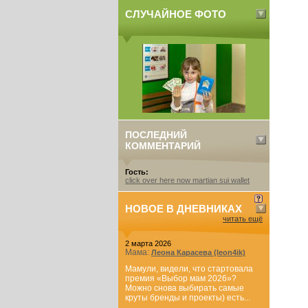
СЛУЧАЙНОЕ ФОТО
ПОСЛЕДНИЙ
КОММЕНТАРИЙ
Гость:
click over here now martian sui wallet
НОВОЕ В ДНЕВНИКАХ
читать ещё
2 марта 2026
Мама:
Леона Карасева (leon4ik)
Мамули, видели, что стартовала
премия «Выбор мам 2026»?
Можно снова выбирать самые
круты бренды и проекты) есть...