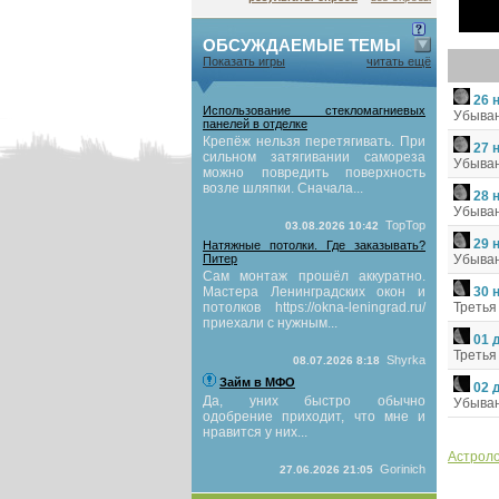
ОБСУЖДАЕМЫЕ ТЕМЫ
Показать игры
читать ещё
26 
Использование стекломагниевых
Убыван
панелей в отделке
Крепёж нельзя перетягивать. При
27 
сильном затягивании самореза
Убыван
можно повредить поверхность
возле шляпки. Сначала...
28 
Убыван
TopTop
03.08.2026 10:42
29 
Натяжные потолки. Где заказывать?
Питер
Убыван
Сам монтаж прошёл аккуратно.
Мастера Ленинградских окон и
30 
потолков https://okna-leningrad.ru/
Третья
приехали с нужным...
01 
Третья
Shyrka
08.07.2026 8:18
Займ в МФО
02 
Да, уних быстро обычно
Убыва
одобрение приходит, что мне и
нравится у них...
Астроло
Gorinich
27.06.2026 21:05