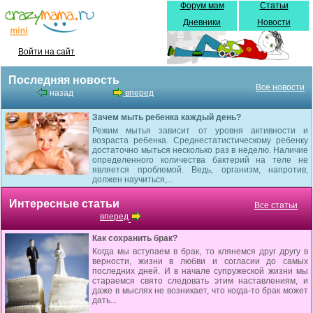
Форум мам
Статьи
Дневники
Новости
Войти на сайт
Последняя новость
Все новости
назад
вперед
Зачем мыть ребенка каждый день?
Режим мытья зависит от уровня активности и
возраста ребенка. Среднестатистическому ребенку
достаточно мыться несколько раз в неделю. Наличие
определенного количества бактерий на теле не
является проблемой. Ведь, организм, напротив,
должен научиться,...
Интересные статьи
Все статьи
вперед
Как сохранить брак?
Когда мы вступаем в брак, то клянемся друг другу в
верности, жизни в любви и согласии до самых
последних дней. И в начале супружеской жизни мы
стараемся свято следовать этим наставлениям, и
даже в мыслях не возникает, что когда-то брак может
дать...