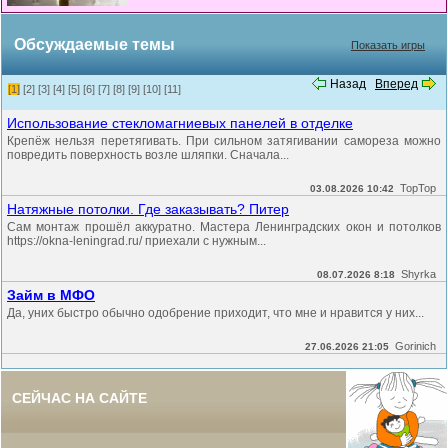
Обсуждаемые темы
Показать игры
Назад
Вперед
[1]
[2]
[3]
[4]
[5]
[6]
[7]
[8]
[9]
[10]
[11]
Использование стекломагниевых панелей в отделке
Крепёж нельзя перетягивать. При сильном затягивании самореза можно
повредить поверхность возле шляпки. Сначала...
TopTop
03.08.2026 10:42
Натяжные потолки. Где заказывать? Питер
Сам монтаж прошёл аккуратно. Мастера Ленинградских окон и потолков
https://okna-leningrad.ru/ приехали с нужным...
Shyrka
08.07.2026 8:18
Займ в МФО
Да, уних быстро обычно одобрение приходит, что мне и нравится у них...
Gorinich
27.06.2026 21:05
СЕЙЧАС НА САЙТЕ