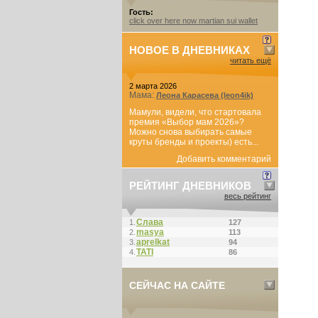
Гость:
click over here now martian sui wallet
НОВОЕ В ДНЕВНИКАХ
читать ещё
2 марта 2026
Мама:
Леона Карасева (leon4ik)
Мамули, видели, что стартовала
премия «Выбор мам 2026»?
Можно снова выбирать самые
круты бренды и проекты) есть...
Добавить комментарий
РЕЙТИНГ ДНЕВНИКОВ
весь рейтинг
Слава
1.
127
masya
2.
113
aprelkat
3.
94
ТАТI
4.
86
СЕЙЧАС НА САЙТЕ