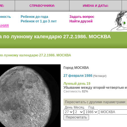
Е:
СПРАВОЧНИКИ:
ИМЕНА И ДАТЫ:
нность
Ребенок до года
Задать вопрос
Ребенок от 1 до 3 лет
Найти друзей
АНИЯ
а по лунному календарю 27.2.1986. МОСКВА
по лунному календарю 27.2.1986. МОСКВА
Город МОСКВА
27 февраля 1986
(Четверг)
Лунный день 19
Убывание между второй четвертью 
Светимость
82%
Пересчитать с другими параметрами:
День
Месяц
Год