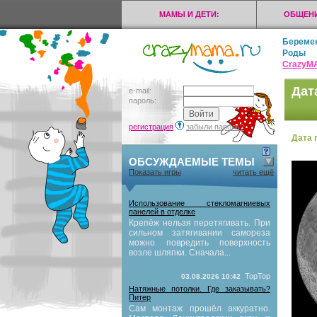
МАМЫ И ДЕТИ:
ОБЩЕНИ
Береме
Роды
CrazyМ
Дат
e-mail:
пароль:
регистрация
забыли пароль?
Дата 
ОБСУЖДАЕМЫЕ ТЕМЫ
Показать игры
читать ещё
Использование стекломагниевых
панелей в отделке
Крепёж нельзя перетягивать. При
сильном затягивании самореза
можно повредить поверхность
возле шляпки. Сначала...
TopTop
03.08.2026 10:42
Натяжные потолки. Где заказывать?
Питер
Сам монтаж прошёл аккуратно.