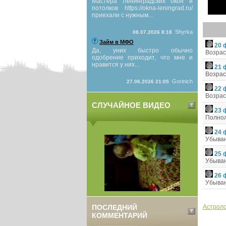
Мастера Ленинградских окон и
потолков https://okna-leningrad.ru/
приехали с нужным...
Shyrka
08.07.2026 8:18
Займ в МФО
20 
Да, уних быстро обычно
Возрас
одобрение приходит, что мне и
нравится у них...
21 
Возрас
Gorinich
27.06.2026 21:05
22 
Возрас
СЛУЧАЙНОЕ ВИДЕО
23 
Полно
24 
Убыван
25 
Убыван
26 
Убыван
ПОСЛЕДНИЙ
Астроло
КОММЕНТАРИЙ