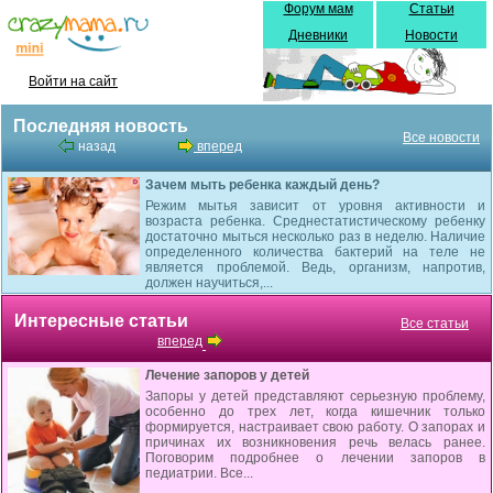
Форум мам
Статьи
Дневники
Новости
Войти на сайт
Последняя новость
Все новости
назад
вперед
Зачем мыть ребенка каждый день?
Режим мытья зависит от уровня активности и
возраста ребенка. Среднестатистическому ребенку
достаточно мыться несколько раз в неделю. Наличие
определенного количества бактерий на теле не
является проблемой. Ведь, организм, напротив,
должен научиться,...
Интересные статьи
Все статьи
вперед
Лечение запоров у детей
Запоры у детей представляют серьезную проблему,
особенно до трех лет, когда кишечник только
формируется, настраивает свою работу. О запорах и
причинах их возникновения речь велась ранее.
Поговорим подробнее о лечении запоров в
педиатрии. Все...