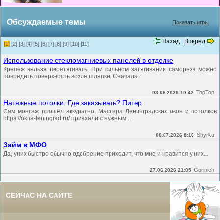
Обсуждаемые темы
Показать игры
Назад
Вперед
[1]
[2]
[3]
[4]
[5]
[6]
[7]
[8]
[9]
[10]
[11]
Использование стекломагниевых панелей в отделке
Крепёж нельзя перетягивать. При сильном затягивании самореза можно
повредить поверхность возле шляпки. Сначала...
TopTop
03.08.2026 10:42
Натяжные потолки. Где заказывать? Питер
Сам монтаж прошёл аккуратно. Мастера Ленинградских окон и потолков
https://okna-leningrad.ru/ приехали с нужным...
Shyrka
08.07.2026 8:18
Займ в МФО
Да, уних быстро обычно одобрение приходит, что мне и нравится у них...
Gorinich
27.06.2026 21:05
СЕЙЧАС НА САЙТЕ