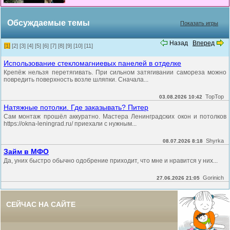
Обсуждаемые темы
Показать игры
Назад
Вперед
[1]
[2]
[3]
[4]
[5]
[6]
[7]
[8]
[9]
[10]
[11]
Использование стекломагниевых панелей в отделке
Крепёж нельзя перетягивать. При сильном затягивании самореза можно
повредить поверхность возле шляпки. Сначала...
TopTop
03.08.2026 10:42
Натяжные потолки. Где заказывать? Питер
Сам монтаж прошёл аккуратно. Мастера Ленинградских окон и потолков
https://okna-leningrad.ru/ приехали с нужным...
Shyrka
08.07.2026 8:18
Займ в МФО
Да, уних быстро обычно одобрение приходит, что мне и нравится у них...
Gorinich
27.06.2026 21:05
СЕЙЧАС НА САЙТЕ