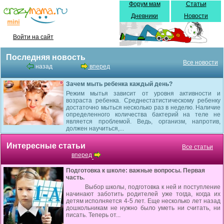
Форум мам
Статьи
Дневники
Новости
Войти на сайт
Последняя новость
Все новости
назад
вперед
Зачем мыть ребенка каждый день?
Режим мытья зависит от уровня активности и
возраста ребенка. Среднестатистическому ребенку
достаточно мыться несколько раз в неделю. Наличие
определенного количества бактерий на теле не
является проблемой. Ведь, организм, напротив,
должен научиться,...
Интересные статьи
Все статьи
вперед
Подготовка к школе: важные вопросы. Первая
часть.
Выбор школы, подготовка к ней и поступление
начинают заботить родителей уже тогда, когда их
детям исполняется 4-5 лет. Еще несколько лет назад
дошкольникам не нужно было уметь ни считать, ни
писать. Теперь от...