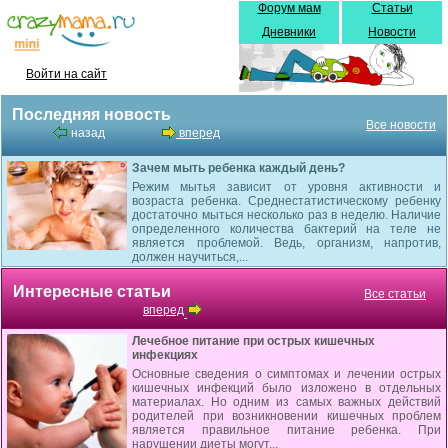
Форум мам
Статьи
Дневники
Новости
Войти на сайт
Последняя новость
Все новости
назад
вперед
Зачем мыть ребенка каждый день?
Режим мытья зависит от уровня активности и
возраста ребенка. Среднестатистическому ребенку
достаточно мыться несколько раз в неделю. Наличие
определенного количества бактерий на теле не
является проблемой. Ведь, организм, напротив,
должен научиться,...
Интересные статьи
Все статьи
вперед
Лечебное питание при острых кишечных
инфекциях
Основные сведения о симптомах и лечении острых
кишечных инфекций было изложено в отдельных
материалах. Но одним из самых важных действий
родителей при возникновении кишечных проблем
является правильное питание ребенка. При
нарушении диеты могут...