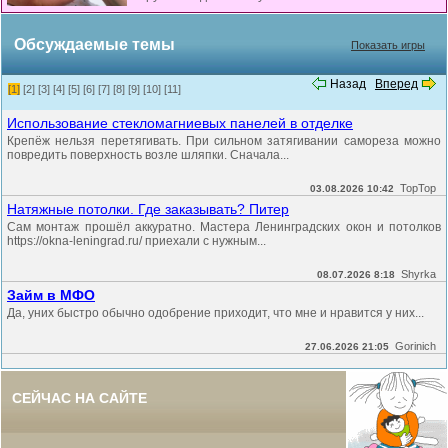
Обсуждаемые темы
Показать игры
Назад
Вперед
[1]
[2]
[3]
[4]
[5]
[6]
[7]
[8]
[9]
[10]
[11]
Использование стекломагниевых панелей в отделке
Крепёж нельзя перетягивать. При сильном затягивании самореза можно
повредить поверхность возле шляпки. Сначала...
TopTop
03.08.2026 10:42
Натяжные потолки. Где заказывать? Питер
Сам монтаж прошёл аккуратно. Мастера Ленинградских окон и потолков
https://okna-leningrad.ru/ приехали с нужным...
Shyrka
08.07.2026 8:18
Займ в МФО
Да, уних быстро обычно одобрение приходит, что мне и нравится у них...
Gorinich
27.06.2026 21:05
СЕЙЧАС НА САЙТЕ