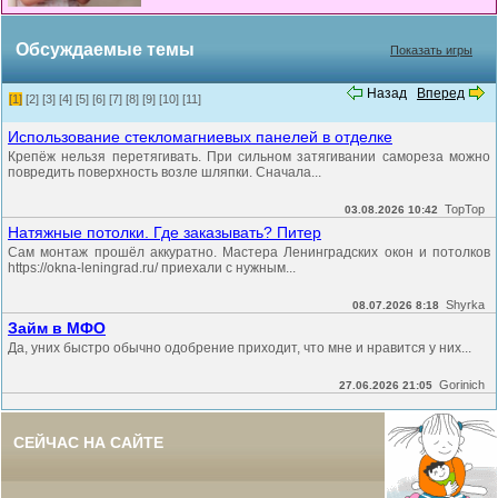
Обсуждаемые темы
Показать игры
Назад
Вперед
[1]
[2]
[3]
[4]
[5]
[6]
[7]
[8]
[9]
[10]
[11]
Использование стекломагниевых панелей в отделке
Крепёж нельзя перетягивать. При сильном затягивании самореза можно
повредить поверхность возле шляпки. Сначала...
TopTop
03.08.2026 10:42
Натяжные потолки. Где заказывать? Питер
Сам монтаж прошёл аккуратно. Мастера Ленинградских окон и потолков
https://okna-leningrad.ru/ приехали с нужным...
Shyrka
08.07.2026 8:18
Займ в МФО
Да, уних быстро обычно одобрение приходит, что мне и нравится у них...
Gorinich
27.06.2026 21:05
СЕЙЧАС НА САЙТЕ