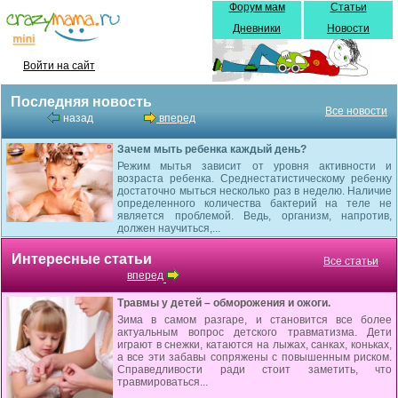
Форум мам
Статьи
Дневники
Новости
Войти на сайт
Последняя новость
Все новости
назад
вперед
Зачем мыть ребенка каждый день?
Режим мытья зависит от уровня активности и
возраста ребенка. Среднестатистическому ребенку
достаточно мыться несколько раз в неделю. Наличие
определенного количества бактерий на теле не
является проблемой. Ведь, организм, напротив,
должен научиться,...
Интересные статьи
Все статьи
вперед
Травмы у детей – обморожения и ожоги.
Зима в самом разгаре, и становится все более
актуальным вопрос детского травматизма. Дети
играют в снежки, катаются на лыжах, санках, коньках,
а все эти забавы сопряжены с повышенным риском.
Справедливости ради стоит заметить, что
травмироваться...