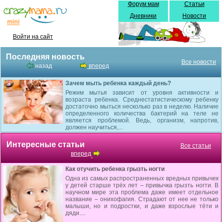
Форум мам
Статьи
Дневники
Новости
Войти на сайт
Последняя новость
Все новости
назад
вперед
Зачем мыть ребенка каждый день?
Режим мытья зависит от уровня активности и
возраста ребенка. Среднестатистическому ребенку
достаточно мыться несколько раз в неделю. Наличие
определенного количества бактерий на теле не
является проблемой. Ведь, организм, напротив,
должен научиться,...
Интересные статьи
Все статьи
вперед
Как отучить ребенка грызть ногти
Одна из самых распространенных вредных привычек
у детей старше трёх лет – привычка грызть ногти. В
научном мире эта проблема даже имеет отдельное
название – онихофагия. Страдают от нее не только
малыши, но и подростки, и даже взрослые тёти и
дяди....