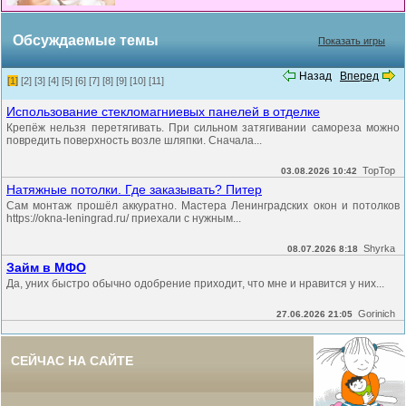
Обсуждаемые темы
Показать игры
Назад
Вперед
[1]
[2]
[3]
[4]
[5]
[6]
[7]
[8]
[9]
[10]
[11]
Использование стекломагниевых панелей в отделке
Крепёж нельзя перетягивать. При сильном затягивании самореза можно
повредить поверхность возле шляпки. Сначала...
TopTop
03.08.2026 10:42
Натяжные потолки. Где заказывать? Питер
Сам монтаж прошёл аккуратно. Мастера Ленинградских окон и потолков
https://okna-leningrad.ru/ приехали с нужным...
Shyrka
08.07.2026 8:18
Займ в МФО
Да, уних быстро обычно одобрение приходит, что мне и нравится у них...
Gorinich
27.06.2026 21:05
СЕЙЧАС НА САЙТЕ