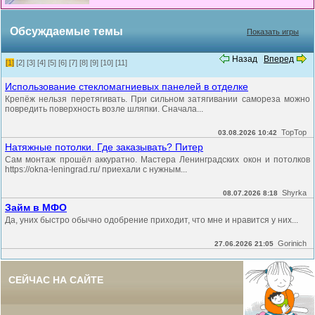
Обсуждаемые темы
Показать игры
Назад
Вперед
[1]
[2]
[3]
[4]
[5]
[6]
[7]
[8]
[9]
[10]
[11]
Использование стекломагниевых панелей в отделке
Крепёж нельзя перетягивать. При сильном затягивании самореза можно
повредить поверхность возле шляпки. Сначала...
TopTop
03.08.2026 10:42
Натяжные потолки. Где заказывать? Питер
Сам монтаж прошёл аккуратно. Мастера Ленинградских окон и потолков
https://okna-leningrad.ru/ приехали с нужным...
Shyrka
08.07.2026 8:18
Займ в МФО
Да, уних быстро обычно одобрение приходит, что мне и нравится у них...
Gorinich
27.06.2026 21:05
СЕЙЧАС НА САЙТЕ