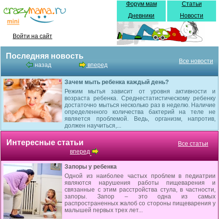
Форум мам
Статьи
Дневники
Новости
Войти на сайт
Последняя новость
Все новости
назад
вперед
Зачем мыть ребенка каждый день?
Режим мытья зависит от уровня активности и
возраста ребенка. Среднестатистическому ребенку
достаточно мыться несколько раз в неделю. Наличие
определенного количества бактерий на теле не
является проблемой. Ведь, организм, напротив,
должен научиться,...
Интересные статьи
Все статьи
вперед
Запоры у ребенка
Одной из наиболее частых проблем в педиатрии
являются нарушения работы пищеварения и
связанные с этим расстройства стула, в частности,
запоры. Запор – это одна из самых
распространенных жалоб со стороны пищеварения у
малышей первых трех лет...