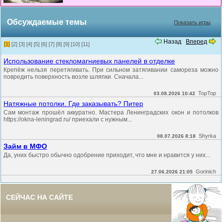
Обсуждаемые темы
Показать игры
Назад
Вперед
[1]
[2]
[3]
[4]
[5]
[6]
[7]
[8]
[9]
[10]
[11]
Использование стекломагниевых панелей в отделке
Крепёж нельзя перетягивать. При сильном затягивании самореза можно
повредить поверхность возле шляпки. Сначала...
TopTop
03.08.2026 10:42
Натяжные потолки. Где заказывать? Питер
Сам монтаж прошёл аккуратно. Мастера Ленинградских окон и потолков
https://okna-leningrad.ru/ приехали с нужным...
Shyrka
08.07.2026 8:18
Займ в МФО
Да, уних быстро обычно одобрение приходит, что мне и нравится у них...
Gorinich
27.06.2026 21:05
СЕЙЧАС НА САЙТЕ