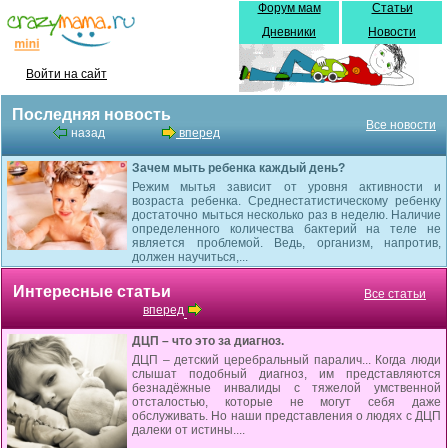
Форум мам
Статьи
Дневники
Новости
Войти на сайт
Последняя новость
Все новости
назад
вперед
Зачем мыть ребенка каждый день?
Режим мытья зависит от уровня активности и
возраста ребенка. Среднестатистическому ребенку
достаточно мыться несколько раз в неделю. Наличие
определенного количества бактерий на теле не
является проблемой. Ведь, организм, напротив,
должен научиться,...
Интересные статьи
Все статьи
вперед
ДЦП – что это за диагноз.
ДЦП – детский церебральный паралич... Когда люди
слышат подобный диагноз, им представляются
безнадёжные инвалиды с тяжелой умственной
отсталостью, которые не могут себя даже
обслуживать. Но наши представления о людях с ДЦП
далеки от истины....