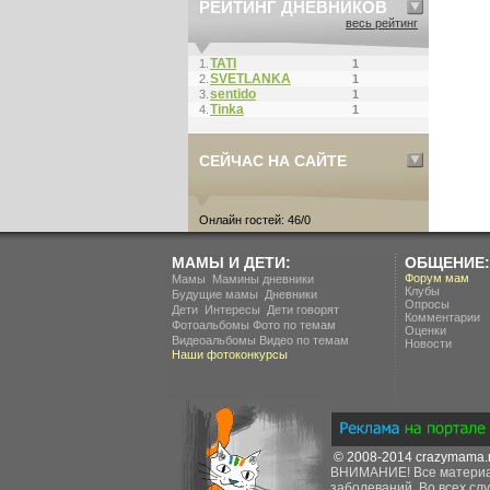
РЕЙТИНГ ДНЕВНИКОВ
весь рейтинг
ТАТI
1.
1
SVETLANKA
2.
1
sentido
3.
1
Tinka
4.
1
СЕЙЧАС НА САЙТЕ
Онлайн гостей: 46/0
МАМЫ И ДЕТИ:
ОБЩЕНИЕ:
.
Форум мам
Мамы
Мамины дневники
Клубы
.
Будущие мамы
Дневники
Опросы
.
.
Дети
Интересы
Дети говорят
Комментарии
Фотоальбомы
Фото по темам
Оценки
Видеоальбомы
Видео по темам
Новости
Наши фотоконкурсы
© 2008-2014
crazymama.
ВНИМАНИЕ! Все материал
заболеваний. Во всех слу