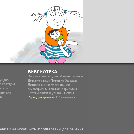
БИБЛИОТЕКА:
п
Вопросы почемучек
Мамин словарь
уидов
Детские стихи
Потешки
Загадки
о святцам
Детские песни
Аудиосказки
ители
Мультфильмы
Детские фильмы
ные дни
Статьи
Книги
Журналы
Сайты
!!!
Игры для девочек
Объявления
ия и не могут быть использованы для лечения