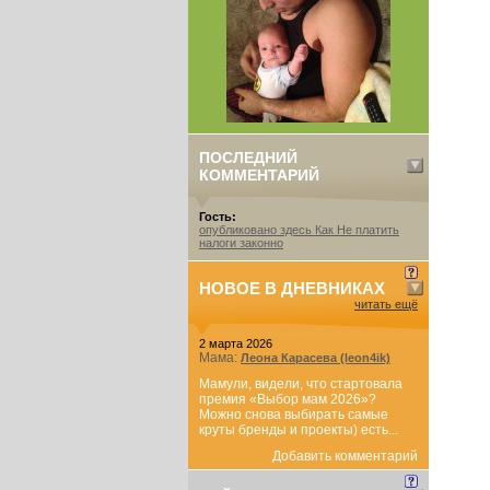
ПОСЛЕДНИЙ
КОММЕНТАРИЙ
Гость:
опубликовано здесь Как Не платить
налоги законно
НОВОЕ В ДНЕВНИКАХ
читать ещё
2 марта 2026
Мама:
Леона Карасева (leon4ik)
Мамули, видели, что стартовала
премия «Выбор мам 2026»?
Можно снова выбирать самые
круты бренды и проекты) есть...
Добавить комментарий