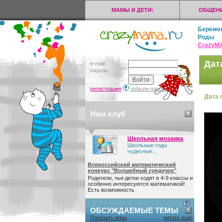
МАМЫ И ДЕТИ:
ОБЩЕНИ
Береме
Роды
CrazyМ
Дат
e-mail:
пароль:
регистрация
забыли пароль?
Дата 
Наш клуб
Школьная мозаика
Школьные годы
чудесные...
Всероссийский математический
конкурс "Волшебный сундучок"
Родители, чьи детки ходят в 4-9 классы и
особенно интересуются математикой!
Есть возможность
ОБСУЖДАЕМЫЕ ТЕМЫ
Показать игры
читать ещё