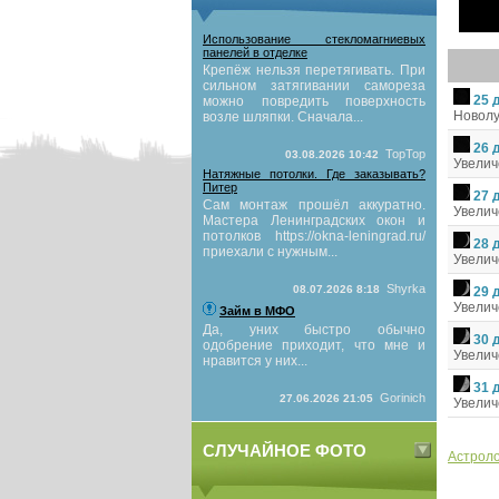
Использование стекломагниевых
панелей в отделке
Крепёж нельзя перетягивать. При
сильном затягивании самореза
25 
можно повредить поверхность
Новол
возле шляпки. Сначала...
26 
TopTop
03.08.2026 10:42
Увели
Натяжные потолки. Где заказывать?
Питер
27 
Сам монтаж прошёл аккуратно.
Увели
Мастера Ленинградских окон и
потолков https://okna-leningrad.ru/
28 
приехали с нужным...
Увели
Shyrka
08.07.2026 8:18
29 
Увели
Займ в МФО
Да, уних быстро обычно
30 
одобрение приходит, что мне и
Увели
нравится у них...
31 
Gorinich
27.06.2026 21:05
Увели
СЛУЧАЙНОЕ ФОТО
Астроло