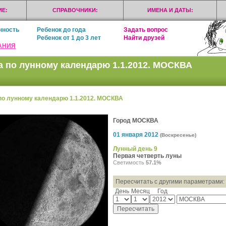
Е:
СПРАВОЧНИКИ:
ИМЕНА И ДАТЫ:
нность
Ребенок до года
Задать вопрос
Ребенок от 1 до 3 лет
Найти друзей
АНИЯ
а по лунному календарю 1.1.2012. МОСКВА
по лунному календарю 1.1.2012. МОСКВА
Город МОСКВА
01 января 2012
(Воскресенье)
Лунный день 9
Первая четверть луны
Светимость
57.1%
Пересчитать с другими параметрами:
День
Месяц
Год