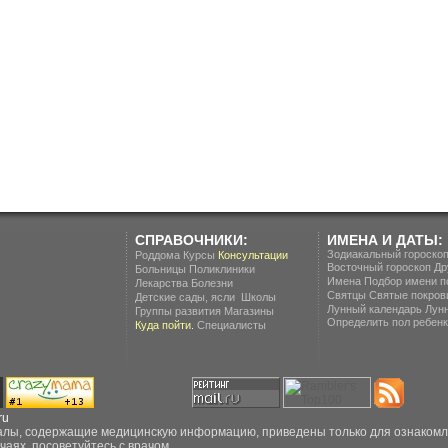
СПРАВОЧНИКИ:
ИМЕНА И ДАТЫ:
Зодиакальный гороско
Роддома
Курсы
Консультации
Восточный гороскоп
Др
Больницы
Поликлиники
Имена
Подбор имени п
Лекарства
Болезни
Святцы
Святые покров
.
Детские сады, ясли
Школы
Лунный календарь
Лун
Группы развития
Магазины
Определить пол ребенка
Куда пойти.
Специалисты
ru
ы, содержащие медицинскую информацию, приведены только для ознакомлен
чаях, посоветуйтесь с врачом.