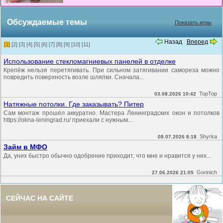
Обсуждаемые темы
Показать игры
Назад
Вперед
[1]
[2]
[3]
[4]
[5]
[6]
[7]
[8]
[9]
[10]
[11]
Использование стекломагниевых панелей в отделке
Крепёж нельзя перетягивать. При сильном затягивании самореза можно
повредить поверхность возле шляпки. Сначала...
TopTop
03.08.2026 10:42
Натяжные потолки. Где заказывать? Питер
Сам монтаж прошёл аккуратно. Мастера Ленинградских окон и потолков
https://okna-leningrad.ru/ приехали с нужным...
Shyrka
08.07.2026 8:18
Займ в МФО
Да, уних быстро обычно одобрение приходит, что мне и нравится у них...
Gorinich
27.06.2026 21:05
СЕЙЧАС НА САЙТЕ