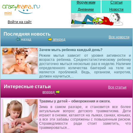
Форум мам
Статьи
Дневники
Новости
Войти на сайт
Последняя новость
Все новости
назад
вперед
Зачем мыть ребенка каждый день?
Режим мытья зависит от уровня активности и
возраста ребенка. Среднестатистическому ребенку
достаточно мыться несколько раз в неделю. Наличие
определенного количества бактерий на теле не
является проблемой. Ведь, организм, напротив,
должен научиться,...
Интересные статьи
Все статьи
вперед
Травмы у детей – обморожения и ожоги.
Зима в самом разгаре, и становится все более
актуальным вопрос детского травматизма. Дети
играют в снежки, катаются на лыжах, санках, коньках,
а все эти забавы сопряжены с повышенным риском.
Справедливости ради стоит заметить, что
травмироваться...