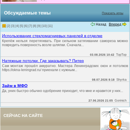
Обсуждаемые темы
Показать игры
Назад
Вперед
[1]
[2]
[3]
[4]
[5]
[6]
[7]
[8]
[9]
[10]
[11]
Использование стекломагниевых панелей в отделке
Крепёж нельзя перетягивать. При сильном затягивании самореза можно
повредить поверхность возле шляпки. Сначала...
TopTop
03.08.2026 10:42
Натяжные потолки. Где заказывать? Питер
Сам монтаж прошёл аккуратно. Мастера Ленинградских окон и потолков
https://okna-leningrad.ru/ приехали с нужным...
Shyrka
08.07.2026 8:18
Займ в МФО
Да, уних быстро обычно одобрение приходит, что мне и нравится у них...
Gorinich
27.06.2026 21:05
СЕЙЧАС НА САЙТЕ