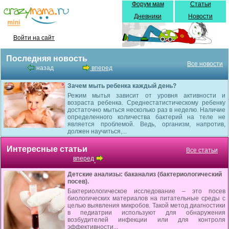
Форум мам
Статьи
Дневники
Новости
Войти на сайт
Последняя новость
Все новости
назад
вперед
Зачем мыть ребенка каждый день?
Режим мытья зависит от уровня активности и
возраста ребенка. Среднестатистическому ребенку
достаточно мыться несколько раз в неделю. Наличие
определенного количества бактерий на теле не
является проблемой. Ведь, организм, напротив,
должен научиться,...
Интересные статьи
Все статьи
вперед
Детские анализы: баканализ (бактериологический
посев).
Бактериологическое исследование – это посев
биологических материалов на питательные среды с
целью выявления микробов. Такой метод диагностики
в педиатрии используют для обнаружения
возбудителей инфекции или для контроля
эффективности...