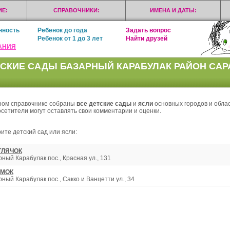
Е:
СПРАВОЧНИКИ:
ИМЕНА И ДАТЫ:
нность
Ребенок до года
Задать вопрос
Ребенок от 1 до 3 лет
Найти друзей
АНИЯ
СКИЕ САДЫ БАЗАРНЫЙ КАРАБУЛАК РАЙОН СА
ном справочнике собраны
все детские сады
и
ясли
основных городов и облас
осетители могут оставлять свои комментарии и оценки.
ите детский сад или ясли:
ТЛЯЧОК
ный Карабулак пос., Красная ул., 131
ЕМОК
ный Карабулак пос., Сакко и Ванцетти ул., 34