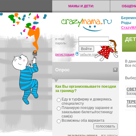
МАМЫ И ДЕТИ:
ОБЩЕНИ
Береме
Роды
CrazyМ
ДЕТ
e-mail:
пароль:
регистрация
забыли пароль?
В дан
Все п
Опрос
Выбер
Как Вы организовываете поездки
СВЕ
за границу?
Базар
Еду в турфирму и доверяюсь
ТЕР
специалисту
Базар
Планирую поездку заранее и
заказываю билеты/гостиницу
сам(а)
Возможны оба варианта
результаты опроса
все опросы