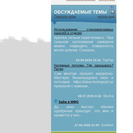
ОБСУЖДАЕМЫЕ ТЕМЫ
Показать игры
читать ещё
Использование стекломагниевых
панелей в отделке
Крепёж нельзя перетягивать. При
сильном затягивании самореза
можно повредить поверхность
возле шляпки. Сначала...
TopTop
03.08.2026 10:42
Натяжные потолки. Где заказывать?
Питер
Сам монтаж прошёл аккуратно.
Мастера Ленинградских окон и
потолков https://okna-leningrad.ru/
приехали с нужным...
Shyrka
08.07.2026 8:18
Займ в МФО
Да, уних быстро обычно
одобрение приходит, что мне и
нравится у них...
Gorinich
27.06.2026 21:05