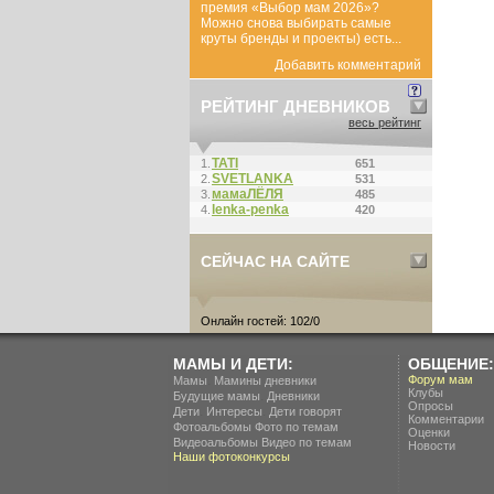
премия «Выбор мам 2026»?
Можно снова выбирать самые
круты бренды и проекты) есть...
Добавить комментарий
РЕЙТИНГ ДНЕВНИКОВ
весь рейтинг
ТАТI
1.
651
SVETLANKA
2.
531
мамаЛЁЛЯ
3.
485
lenka-penka
4.
420
СЕЙЧАС НА САЙТЕ
Онлайн гостей: 102/0
МАМЫ И ДЕТИ:
ОБЩЕНИЕ:
.
Форум мам
Мамы
Мамины дневники
Клубы
.
Будущие мамы
Дневники
Опросы
.
.
Дети
Интересы
Дети говорят
Комментарии
Фотоальбомы
Фото по темам
Оценки
Видеоальбомы
Видео по темам
Новости
Наши фотоконкурсы