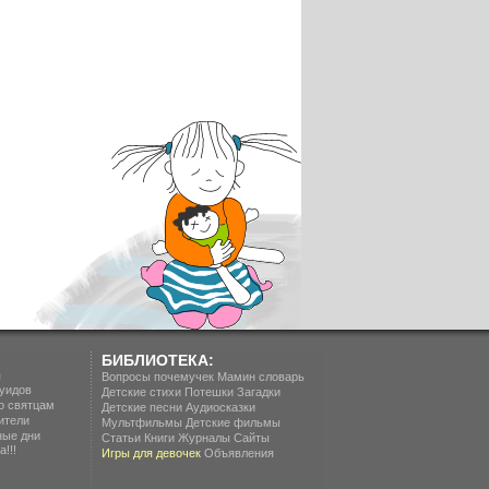
БИБЛИОТЕКА:
п
Вопросы почемучек
Мамин словарь
уидов
Детские стихи
Потешки
Загадки
о святцам
Детские песни
Аудиосказки
ители
Мультфильмы
Детские фильмы
ные дни
Статьи
Книги
Журналы
Сайты
!!!
Игры для девочек
Объявления