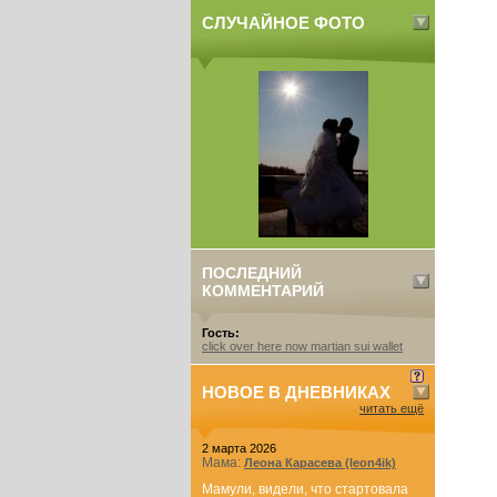
СЛУЧАЙНОЕ ФОТО
ПОСЛЕДНИЙ
КОММЕНТАРИЙ
Гость:
click over here now martian sui wallet
НОВОЕ В ДНЕВНИКАХ
читать ещё
2 марта 2026
Мама:
Леона Карасева (leon4ik)
Мамули, видели, что стартовала