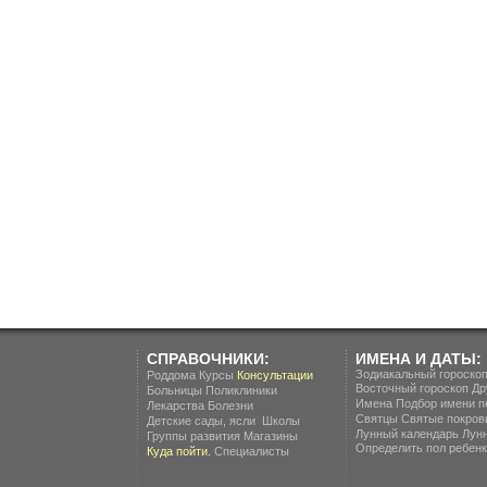
СПРАВОЧНИКИ:
ИМЕНА И ДАТЫ:
Зодиакальный гороско
Роддома
Курсы
Консультации
Восточный гороскоп
Др
Больницы
Поликлиники
Имена
Подбор имени п
Лекарства
Болезни
Святцы
Святые покров
.
Детские сады, ясли
Школы
Лунный календарь
Лун
Группы развития
Магазины
Определить пол ребенка
Куда пойти.
Специалисты