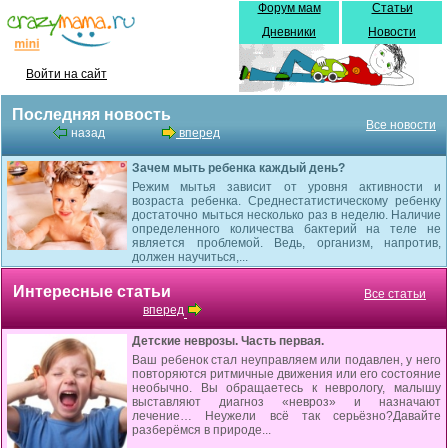
Форум мам
Статьи
Дневники
Новости
Войти на сайт
Последняя новость
Все новости
назад
вперед
Зачем мыть ребенка каждый день?
Режим мытья зависит от уровня активности и
возраста ребенка. Среднестатистическому ребенку
достаточно мыться несколько раз в неделю. Наличие
определенного количества бактерий на теле не
является проблемой. Ведь, организм, напротив,
должен научиться,...
Интересные статьи
Все статьи
вперед
Детские неврозы. Часть первая.
Ваш ребенок стал неуправляем или подавлен, у него
повторяются ритмичные движения или его состояние
необычно. Вы обращаетесь к неврологу, малышу
выставляют диагноз «невроз» и назначают
лечение… Неужели всё так серьёзно?Давайте
разберёмся в природе...