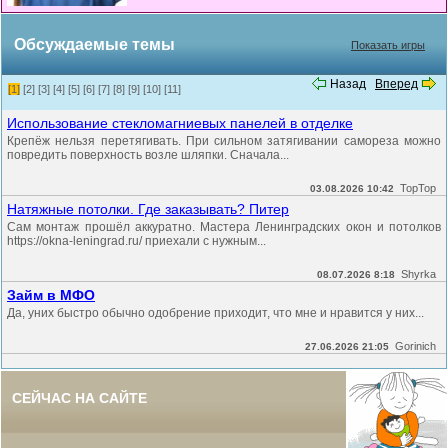
Обсуждаемые темы
Показать игры
Назад
Вперед
[1]
[2]
[3]
[4]
[5]
[6]
[7]
[8]
[9]
[10]
[11]
Использование стекломагниевых панелей в отделке
Крепёж нельзя перетягивать. При сильном затягивании самореза можно
повредить поверхность возле шляпки. Сначала...
TopTop
03.08.2026 10:42
Натяжные потолки. Где заказывать? Питер
Сам монтаж прошёл аккуратно. Мастера Ленинградских окон и потолков
https://okna-leningrad.ru/ приехали с нужным...
Shyrka
08.07.2026 8:18
Займ в МФО
Да, уних быстро обычно одобрение приходит, что мне и нравится у них...
Gorinich
27.06.2026 21:05
СЕЙЧАС НА САЙТЕ