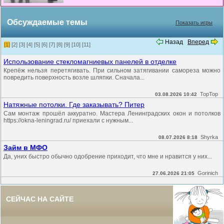
Обсуждаемые темы
Показать игры
Назад
Вперед
[1]
[2]
[3]
[4]
[5]
[6]
[7]
[8]
[9]
[10]
[11]
Использование стекломагниевых панелей в отделке
Крепёж нельзя перетягивать. При сильном затягивании самореза можно
повредить поверхность возле шляпки. Сначала...
TopTop
03.08.2026 10:42
Натяжные потолки. Где заказывать? Питер
Сам монтаж прошёл аккуратно. Мастера Ленинградских окон и потолков
https://okna-leningrad.ru/ приехали с нужным...
Shyrka
08.07.2026 8:18
Займ в МФО
Да, уних быстро обычно одобрение приходит, что мне и нравится у них...
Gorinich
27.06.2026 21:05
СЕЙЧАС НА САЙТЕ