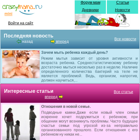
Форум мам
Статьи
Дневники
Новости
Войти на сайт
Последняя новость
Все новости
назад
вперед
Зачем мыть ребенка каждый день?
Режим мытья зависит от уровня активности и
возраста ребенка. Среднестатистическому ребенку
достаточно мыться несколько раз в неделю. Наличие
определенного количества бактерий на теле не
является проблемой. Ведь, организм, напротив,
должен научиться,...
Интересные статьи
Все статьи
вперед
Отношения в новой семье.
Подводные камни.Даже если новый член семьи
искренне хочет подружиться с ребенком, при
общении могут возникнуть проблемы. Часто будущее
счастье семьи под угрозой из-за неправильно
организованного прошлого. Если отношения с его
ребенком ну никак не...