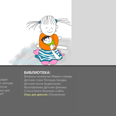
БИБЛИОТЕКА:
п
Вопросы почемучек
Мамин словарь
уидов
Детские стихи
Потешки
Загадки
о святцам
Детские песни
Аудиосказки
ители
Мультфильмы
Детские фильмы
ные дни
Статьи
Книги
Журналы
Сайты
!!!
Игры для девочек
Объявления