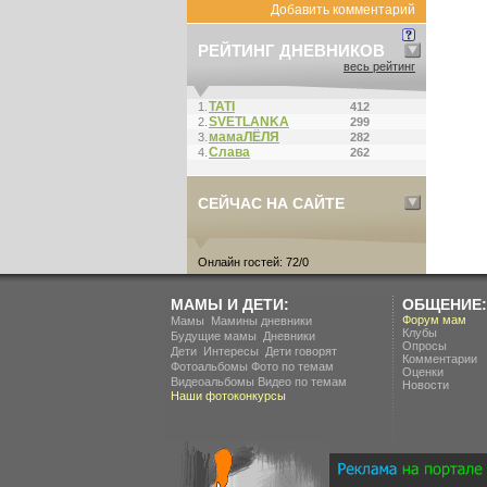
Добавить комментарий
РЕЙТИНГ ДНЕВНИКОВ
весь рейтинг
ТАТI
1.
412
SVETLANKA
2.
299
мамаЛЁЛЯ
3.
282
Слава
4.
262
СЕЙЧАС НА САЙТЕ
Онлайн гостей: 72/0
МАМЫ И ДЕТИ:
ОБЩЕНИЕ:
.
Форум мам
Мамы
Мамины дневники
Клубы
.
Будущие мамы
Дневники
Опросы
.
.
Дети
Интересы
Дети говорят
Комментарии
Фотоальбомы
Фото по темам
Оценки
Видеоальбомы
Видео по темам
Новости
Наши фотоконкурсы