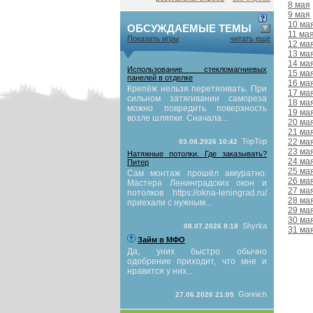
8 мая
9 мая
10 ма
ОБСУЖДАЕМЫЕ ТЕМЫ
11 ма
Показать игры
читать ещё
12 ма
13 ма
14 ма
Использование стекломагниевых
15 ма
панелей в отделке
16 ма
Крепёж нельзя перетягивать. При
17 ма
сильном затягивании самореза
18 ма
можно повредить поверхность
19 ма
возле шляпки. Сначала...
20 ма
21 ма
TopTop
22 ма
03.08.2026 10:42
23 ма
Натяжные потолки. Где заказывать?
24 ма
Питер
25 ма
Сам монтаж прошёл аккуратно.
26 ма
Мастера Ленинградских окон и
27 ма
потолков https://okna-leningrad.ru/
28 ма
приехали с нужным...
29 ма
30 ма
Shyrka
08.07.2026 8:18
31 ма
Займ в МФО
Да, уних быстро обычно
одобрение приходит, что мне и
нравится у них...
Gorinich
27.06.2026 21:05