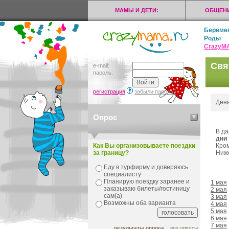
МАМЫ И ДЕТИ:
ОБЩЕНИ
Береме
Роды
CrazyМ
Свя
e-mail:
пароль:
регистрация
забыли пароль?
День
Опрос
В да
дни
Как Вы организовываете поездки
Кром
за границу?
Ниже
Еду в турфирму и доверяюсь
специалисту
Планирую поездку заранее и
1 мая
заказываю билеты/гостиницу
2 мая
сам(а)
3 мая
Возможны оба варианта
4 мая
5 мая
6 мая
7 мая
результаты опроса
все опросы