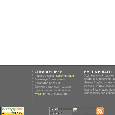
СПРАВОЧНИКИ:
ИМЕНА И ДАТЫ:
Зодиакальный гороско
Роддома
Курсы
Консультации
Восточный гороскоп
Др
Больницы
Поликлиники
Имена
Подбор имени п
Лекарства
Болезни
Святцы
Святые покров
.
Детские сады, ясли
Школы
Лунный календарь
Лун
Группы развития
Магазины
Определить пол ребенка
Куда пойти.
Специалисты