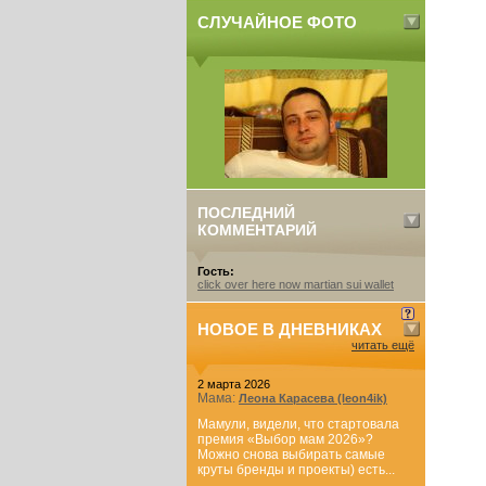
СЛУЧАЙНОЕ ФОТО
ПОСЛЕДНИЙ
КОММЕНТАРИЙ
Гость:
click over here now martian sui wallet
НОВОЕ В ДНЕВНИКАХ
читать ещё
2 марта 2026
Мама:
Леона Карасева (leon4ik)
Мамули, видели, что стартовала
премия «Выбор мам 2026»?
Можно снова выбирать самые
круты бренды и проекты) есть...