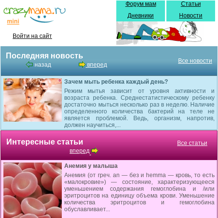
Форум мам
Статьи
Дневники
Новости
Войти на сайт
Последняя новость
Все новости
назад
вперед
Зачем мыть ребенка каждый день?
Режим мытья зависит от уровня активности и
возраста ребенка. Среднестатистическому ребенку
достаточно мыться несколько раз в неделю. Наличие
определенного количества бактерий на теле не
является проблемой. Ведь, организм, напротив,
должен научиться,...
Интересные статьи
Все статьи
вперед
Анемия у малыша
Анемия (от греч. an — без и hemma — кровь, то есть
«малокровие») — состояние, характеризующееся
умень­шением содержания гемоглобина и /или
эритроцитов на единицу объема крови. Уменьшение
количества эритроцитов и гемоглобина
обуславливает...