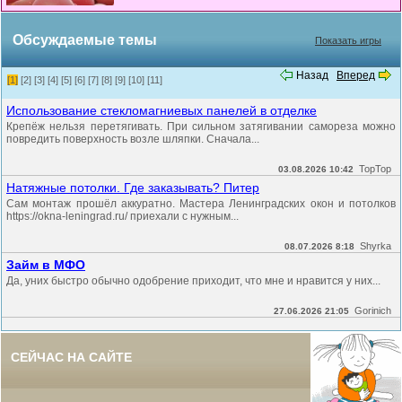
Обсуждаемые темы
Показать игры
Назад
Вперед
[1]
[2]
[3]
[4]
[5]
[6]
[7]
[8]
[9]
[10]
[11]
Использование стекломагниевых панелей в отделке
Крепёж нельзя перетягивать. При сильном затягивании самореза можно
повредить поверхность возле шляпки. Сначала...
TopTop
03.08.2026 10:42
Натяжные потолки. Где заказывать? Питер
Сам монтаж прошёл аккуратно. Мастера Ленинградских окон и потолков
https://okna-leningrad.ru/ приехали с нужным...
Shyrka
08.07.2026 8:18
Займ в МФО
Да, уних быстро обычно одобрение приходит, что мне и нравится у них...
Gorinich
27.06.2026 21:05
СЕЙЧАС НА САЙТЕ