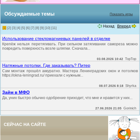
Обсуждаемые темы
Показать игры
Назад
Вперед
[1]
[2]
[3]
[4]
[5]
[6]
[7]
[8]
[9]
[10]
[11]
Использование стекломагниевых панелей в отделке
Крепёж нельзя перетягивать. При сильном затягивании самореза можно
повредить поверхность возле шляпки. Сначала...
TopTop
03.08.2026 10:42
Натяжные потолки. Где заказывать? Питер
Сам монтаж прошёл аккуратно. Мастера Ленинградских окон и потолков
https://okna-leningrad.ru/ приехали с нужным...
Shyrka
08.07.2026 8:18
Займ в МФО
Да, уних быстро обычно одобрение приходит, что мне и нравится у них...
Gorinich
27.06.2026 21:05
СЕЙЧАС НА САЙТЕ