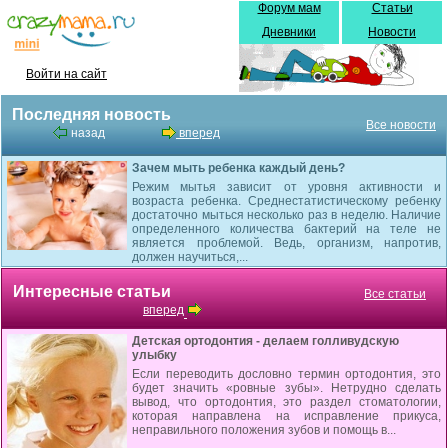
Форум мам
Статьи
Дневники
Новости
Войти на сайт
Последняя новость
Все новости
назад
вперед
Зачем мыть ребенка каждый день?
Режим мытья зависит от уровня активности и
возраста ребенка. Среднестатистическому ребенку
достаточно мыться несколько раз в неделю. Наличие
определенного количества бактерий на теле не
является проблемой. Ведь, организм, напротив,
должен научиться,...
Интересные статьи
Все статьи
вперед
Детская ортодонтия - делаем голливудскую
улыбку
Если переводить дословно термин ортодонтия, это
будет значить «ровные зубы». Нетрудно сделать
вывод, что ортодонтия, это раздел стоматологии,
которая направлена на исправление прикуса,
неправильного положения зубов и помощь в...