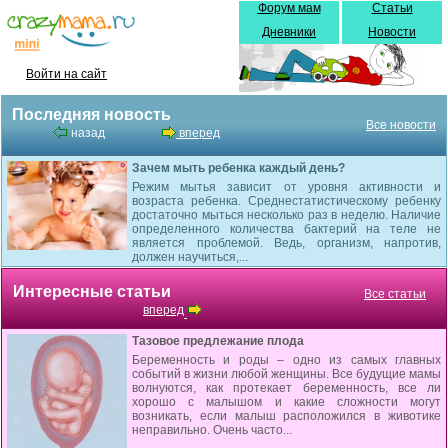
Форум мам
Статьи
Дневники
Новости
Войти на сайт
Последняя новость
Все новости
назад
вперед
Зачем мыть ребенка каждый день?
Режим мытья зависит от уровня активности и
возраста ребенка. Среднестатистическому ребенку
достаточно мыться несколько раз в неделю. Наличие
определенного количества бактерий на теле не
является проблемой. Ведь, организм, напротив,
должен научиться,...
Интересные статьи
Все статьи
вперед
Тазовое предлежание плода
Беременность и роды – одно из самых главных
событий в жизни любой женщины. Все будущие мамы
волнуются, как протекает беременность, все ли
хорошо с малышом и какие сложности могут
возникать, если малыш расположился в животике
неправильно. Очень часто...