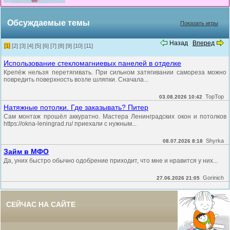
Обсуждаемые темы
Показать игры
Назад
Вперед
[1]
[2]
[3]
[4]
[5]
[6]
[7]
[8]
[9]
[10]
[11]
Использование стекломагниевых панелей в отделке
Крепёж нельзя перетягивать. При сильном затягивании самореза можно
повредить поверхность возле шляпки. Сначала...
TopTop
03.08.2026 10:42
Натяжные потолки. Где заказывать? Питер
Сам монтаж прошёл аккуратно. Мастера Ленинградских окон и потолков
https://okna-leningrad.ru/ приехали с нужным...
Shyrka
08.07.2026 8:18
Займ в МФО
Да, уних быстро обычно одобрение приходит, что мне и нравится у них...
Gorinich
27.06.2026 21:05
СЕЙЧАС НА САЙТЕ