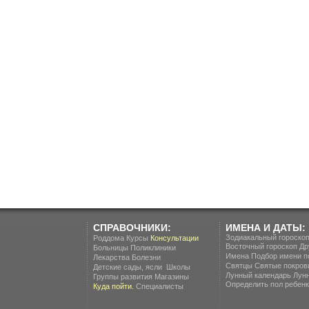
СПРАВОЧНИКИ:
ИМЕНА И ДАТЫ:
Зодиакальный гороско
Роддома
Курсы
Консультации
Восточный гороскоп
Др
Больницы
Поликлиники
Имена
Подбор имени п
Лекарства
Болезни
Святцы
Святые покров
.
Детские сады, ясли
Школы
Лунный календарь
Лун
Группы развития
Магазины
Определить пол ребенка
Куда пойти.
Специалисты