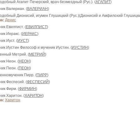
одобный Агапит Печерский, врач безмездный (Рус.). (
АГАПИТ
)
ник Валериан. (
ВАЛЕРИАН
)
подобный Дионисий, игумен Глушицкий (Рус.)(Дионисий и Амфилохий Глушицкие
а:
Денис
ник Евилпист. (
ЕВИЛПИСТ
)
ник Иеракс. (
ИЕРАКС
)
ник Иуст. (
ИУСТ
)
еник Иустин Философ и мученик Иустин. (
ИУСТИН
)
женный Метрий. (
МЕТРИЙ
)
ник Неон. (
НЕОН
)
ник Пеон. (
ПЕОН
)
щенномученик Пирр. (
ПИРР
)
ник Феспесий. (
ФЕСПЕСИЙ
)
ник Фирм. (
ФИРМИН
)
ник Xаритон. (
ХАРИТОН
)
а:
Харитон