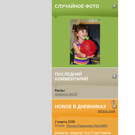
СЛУЧАЙНОЕ ФОТО
ПОСЛЕДНИЙ
КОММЕНТАРИЙ
Гость:
нажмите trip76
НОВОЕ В ДНЕВНИКАХ
читать ещё
2 марта 2026
Мама:
Леона Карасева (leon4ik)
Мамули, видели, что стартовала