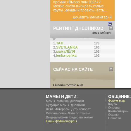
премия «Выбор мам 2026»?
Можно снова выбирать самые
круты бренды и проекты) есть...
Добавить комментарий
РЕЙТИНГ ДНЕВНИКОВ
весь рейтинг
ТАТI
1.
175
SVETLANKA
2.
166
мамаЛЁЛЯ
3.
108
lenka-penka
4.
102
СЕЙЧАС НА САЙТЕ
Онлайн гостей: 49/0
МАМЫ И ДЕТИ:
ОБЩЕНИЕ:
.
Форум мам
Мамы
Мамины дневники
Клубы
.
Будущие мамы
Дневники
Опросы
.
.
Дети
Интересы
Дети говорят
Комментарии
Фотоальбомы
Фото по темам
Оценки
Видеоальбомы
Видео по темам
Новости
Наши фотоконкурсы