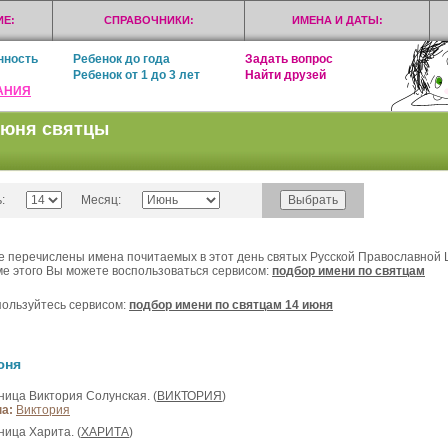
Е:
СПРАВОЧНИКИ:
ИМЕНА И ДАТЫ:
нность
Ребенок до года
Задать вопрос
Ребенок от 1 до 3 лет
Найти друзей
АНИЯ
июня святцы
:
Месяц:
 перечислены имена почитаемых в этот день святых Русской Православной 
е этого Вы можете воспользоваться сервисом:
подбор имени по святцам
ользуйтесь сервисом:
подбор имени по святцам 14 июня
юня
еница Виктория Солунская. (
ВИКТОРИЯ
)
а:
Виктория
ница Xарита. (
ХАРИТА
)