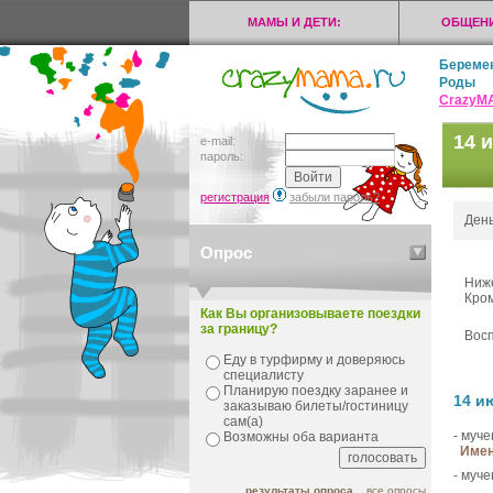
МАМЫ И ДЕТИ:
ОБЩЕНИ
Береме
Роды
CrazyМ
14 
e-mail:
пароль:
регистрация
забыли пароль?
День
Опрос
Ниже
Кром
Как Вы организовываете поездки
за границу?
Восп
Еду в турфирму и доверяюсь
специалисту
Планирую поездку заранее и
14 и
заказываю билеты/гостиницу
сам(а)
- муч
Возможны оба варианта
Имен
- муче
результаты опроса
все опросы