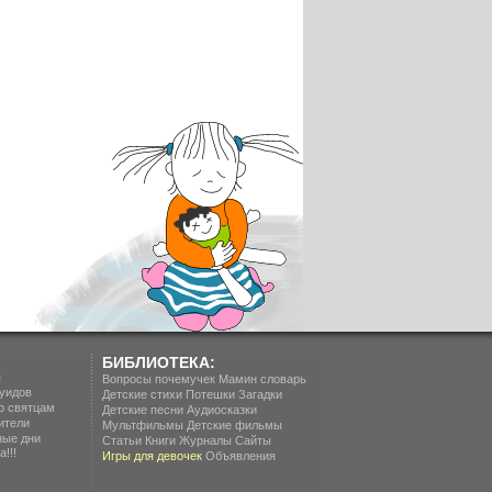
БИБЛИОТЕКА:
п
Вопросы почемучек
Мамин словарь
уидов
Детские стихи
Потешки
Загадки
о святцам
Детские песни
Аудиосказки
ители
Мультфильмы
Детские фильмы
ные дни
Статьи
Книги
Журналы
Сайты
!!!
Игры для девочек
Объявления