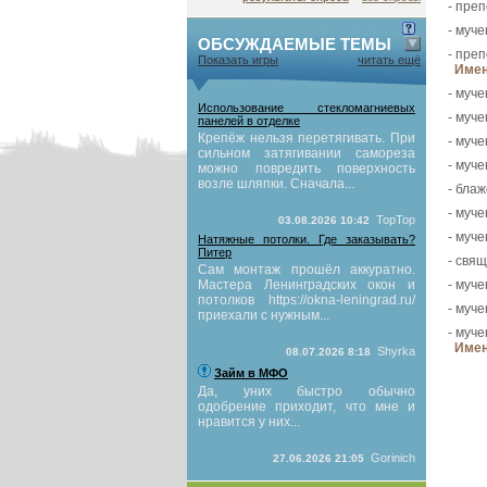
- преп
- муче
ОБСУЖДАЕМЫЕ ТЕМЫ
- пре
Показать игры
читать ещё
Имен
- муче
Использование стекломагниевых
- муче
панелей в отделке
Крепёж нельзя перетягивать. При
- муче
сильном затягивании самореза
- муч
можно повредить поверхность
возле шляпки. Сначала...
- бла
- муче
TopTop
03.08.2026 10:42
- муче
Натяжные потолки. Где заказывать?
Питер
- свя
Сам монтаж прошёл аккуратно.
Мастера Ленинградских окон и
- муче
потолков https://okna-leningrad.ru/
- муче
приехали с нужным...
- муче
Имен
Shyrka
08.07.2026 8:18
Займ в МФО
Да, уних быстро обычно
одобрение приходит, что мне и
нравится у них...
Gorinich
27.06.2026 21:05