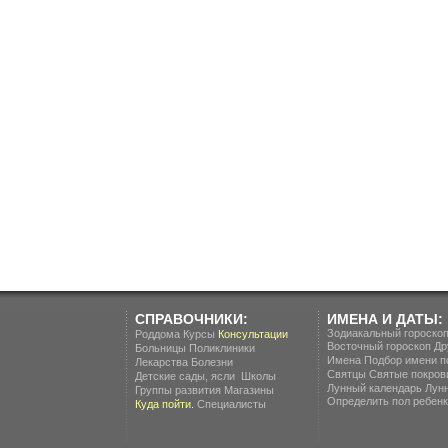
СПРАВОЧНИКИ:
ИМЕНА И ДАТЫ:
Зодиакальный гороско
Роддома
Курсы
Консультации
Восточный гороскоп
Др
Больницы
Поликлиники
Имена
Подбор имени п
Лекарства
Болезни
Святцы
Святые покров
.
Детские сады, ясли
Школы
Лунный календарь
Лун
Группы развития
Магазины
Определить пол ребенка
Куда пойти.
Специалисты