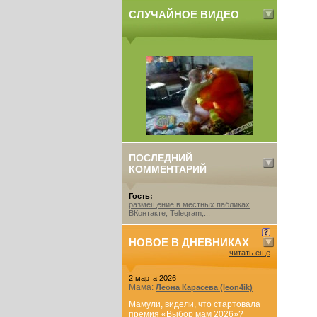
СЛУЧАЙНОЕ ВИДЕО
ПОСЛЕДНИЙ
КОММЕНТАРИЙ
Гость:
размещение в местных пабликах
ВКонтакте, Telegram;...
НОВОЕ В ДНЕВНИКАХ
читать ещё
2 марта 2026
Мама:
Леона Карасева (leon4ik)
Мамули, видели, что стартовала
премия «Выбор мам 2026»?