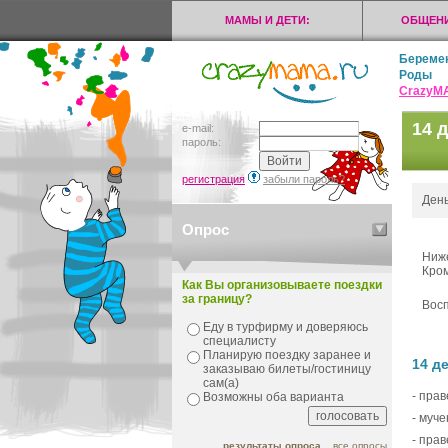
МАМЫ И ДЕТИ:
ОБЩЕНИ
Береме
Роды
CrazyМ
14 
e-mail:
пароль:
регистрация
забыли пароль?
День
Опрос
Ниже
Кром
Как Вы организовываете поездки
за границу?
Восп
Еду в турфирму и доверяюсь
специалисту
Планирую поездку заранее и
14 д
заказываю билеты/гостиницу
сам(а)
- прав
Возможны оба варианта
- муч
- пра
результаты опроса
все опросы