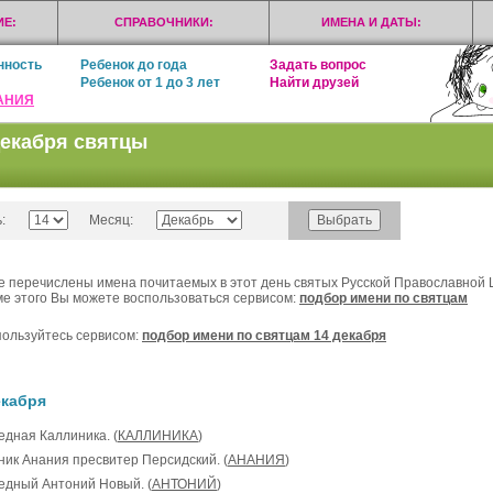
Е:
СПРАВОЧНИКИ:
ИМЕНА И ДАТЫ:
нность
Ребенок до года
Задать вопрос
Ребенок от 1 до 3 лет
Найти друзей
АНИЯ
декабря святцы
:
Месяц:
 перечислены имена почитаемых в этот день святых Русской Православной 
е этого Вы можете воспользоваться сервисом:
подбор имени по святцам
ользуйтесь сервисом:
подбор имени по святцам 14 декабря
екабря
едная Каллиника. (
КАЛЛИНИКА
)
еник Анания пресвитер Персидский. (
АНАНИЯ
)
ведный Антоний Новый. (
АНТОНИЙ
)