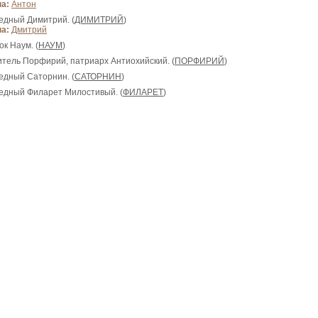
а:
Антон
ведный Димитрий. (
ДИМИТРИЙ
)
а:
Дмитрий
ок Наум. (
НАУМ
)
титель Порфирий, патриарх Антиохийский. (
ПОРФИРИЙ
)
ведный Саторнин. (
САТОРНИН
)
ведный Филарет Милостивый. (
ФИЛАРЕТ
)