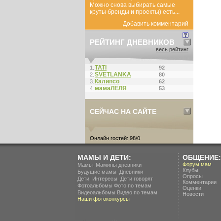
Можно снова выбирать самые
круты бренды и проекты) есть...
Добавить комментарий
РЕЙТИНГ ДНЕВНИКОВ
весь рейтинг
ТАТI
1.
92
SVETLANKA
2.
80
Калипсо
3.
62
мамаЛЁЛЯ
4.
53
СЕЙЧАС НА САЙТЕ
Онлайн гостей: 98/0
МАМЫ И ДЕТИ:
ОБЩЕНИЕ:
.
Форум мам
Мамы
Мамины дневники
Клубы
.
Будущие мамы
Дневники
Опросы
.
.
Дети
Интересы
Дети говорят
Комментарии
Фотоальбомы
Фото по темам
Оценки
Видеоальбомы
Видео по темам
Новости
Наши фотоконкурсы