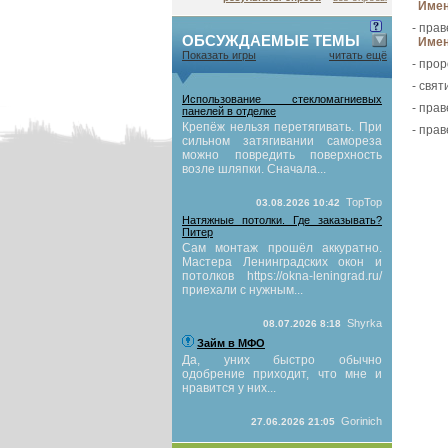
Имен
- пра
ОБСУЖДАЕМЫЕ ТЕМЫ
Имен
Показать игры
читать ещё
- прор
- свя
Использование стекломагниевых
- пра
панелей в отделке
Крепёж нельзя перетягивать. При
- пра
сильном затягивании самореза
можно повредить поверхность
возле шляпки. Сначала...
TopTop
03.08.2026 10:42
Натяжные потолки. Где заказывать?
Питер
Сам монтаж прошёл аккуратно.
Мастера Ленинградских окон и
потолков https://okna-leningrad.ru/
приехали с нужным...
Shyrka
08.07.2026 8:18
Займ в МФО
Да, уних быстро обычно
одобрение приходит, что мне и
нравится у них...
Gorinich
27.06.2026 21:05