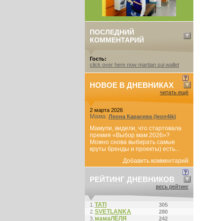
ПОСЛЕДНИЙ
КОММЕНТАРИЙ
Гость:
click over here now martian sui wallet
НОВОЕ В ДНЕВНИКАХ
читать ещё
2 марта 2026
Мама:
Леона Карасева (leon4ik)
Мамули, видели, что стартовала
премия «Выбор мам 2026»?
Можно снова выбирать самые
круты бренды и проекты) есть...
Добавить комментарий
РЕЙТИНГ ДНЕВНИКОВ
весь рейтинг
ТАТI
1.
305
SVETLANKA
2.
280
мамаЛЁЛЯ
3.
242