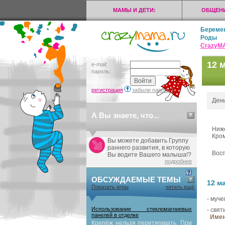
МАМЫ И ДЕТИ:
ОБЩЕНИ
Береме
Роды
CrazyМ
12 
e-mail:
пароль:
регистрация
забыли пароль?
День
А Вы знаете, что...
Ниже
Кром
Вы можете добавить Группу
раннего развития, в которую
Восп
Вы водите Вашего малыша!?
подробнее
ОБСУЖДАЕМЫЕ ТЕМЫ
12 м
Показать игры
читать ещё
- муче
Использование стекломагниевых
- свят
панелей в отделке
Имен
Крепёж нельзя перетягивать. При