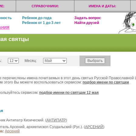
Е:
СПРАВОЧНИКИ:
ИМЕНА И ДАТЫ:
нность
Ребенок до года
Задать вопрос
Ребенок от 1 до 3 лет
Найти друзей
АНИЯ
мая святцы
:
Месяц:
 перечислены имена почитаемых в этот день святых Русской Православной 
е этого Вы можете воспользоваться сервисом:
подбор имени по святцам
ользуйтесь сервисом:
подбор имени по святцам 12 мая
ая
ник Антипатр Кизический. (
АНТИПАТР
)
итель Арсений, архиепископ Суздальский (Рус.). (
АРСЕНИЙ
)
а:
Арсений