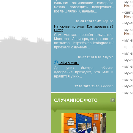
- муче
сильном затягивании самореза
Имен
можно повредить поверхность
возле шляпки. Сначала...
- свят
Имен
TopTop
03.08.2026 10:42
- муче
Натяжные потолки. Где заказывать?
- муче
Питер
Имен
Сам монтаж прошёл аккуратно.
Мастера Ленинградских окон и
- муче
потолков https://okna-leningrad.ru/
- пре
приехали с нужным...
- муче
Shyrka
08.07.2026 8:18
- муче
Займ в МФО
- муче
Да, уних быстро обычно
одобрение приходит, что мне и
- муче
нравится у них...
- муче
- муче
Gorinich
27.06.2026 21:05
- муче
СЛУЧАЙНОЕ ФОТО