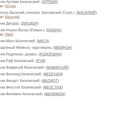
ник Артема Кизический. (
АРТЕМА
)
а:
Артем
итель Василий, епископ Захолмский (Серб.). (
ВАСИЛИЙ
)
а:
Василий
ник Диодор. (
ДИОДОР
)
ник Иоанн Валах (Румын.). (
ИОАНН
)
а:
Иван
ник Магн Кизический. (
МАГН
)
подобный Мемнон, чудотворец. (
МЕМНОН
)
ник Родопиан, диакон. (
РОДОПИАН
)
ник Руф Кизический. (
РУФ
)
ник Фавмасий Кизический. (
ФАВМАСИЙ
)
ник Феогнид Кизический. (
ФЕОГНИД
)
ник Феодот Кизический. (
ФЕОДОТ
)
ник Феостих Кизический. (
ФЕОСТИХ
)
ник Филимон Кизический. (
ФИЛИМОН
)