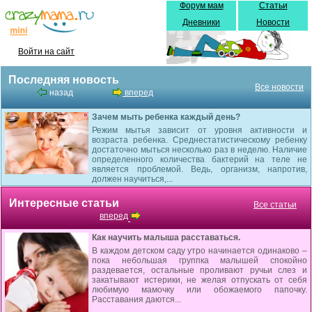
Форум мам
Статьи
Дневники
Новости
Войти на сайт
Последняя новость
Все новости
назад
вперед
Зачем мыть ребенка каждый день?
Режим мытья зависит от уровня активности и
возраста ребенка. Среднестатистическому ребенку
достаточно мыться несколько раз в неделю. Наличие
определенного количества бактерий на теле не
является проблемой. Ведь, организм, напротив,
должен научиться,...
Интересные статьи
Все статьи
вперед
Как научить малыша расставаться.
В каждом детском саду утро начинается одинаково –
пока небольшая группка малышей спокойно
раздевается, остальные проливают ручьи слез и
закатывают истерики, не желая отпускать от себя
любимую мамочку или обожаемого папочку.
Расставания даются...