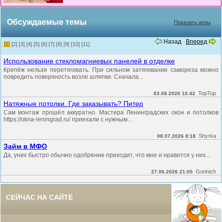
Обсуждаемые темы
Показать игры
Назад
Вперед
[1]
[2]
[3]
[4]
[5]
[6]
[7]
[8]
[9]
[10]
[11]
Использование стекломагниевых панелей в отделке
Крепёж нельзя перетягивать. При сильном затягивании самореза можно
повредить поверхность возле шляпки. Сначала...
TopTop
03.08.2026 10:42
Натяжные потолки. Где заказывать? Питер
Сам монтаж прошёл аккуратно. Мастера Ленинградских окон и потолков
https://okna-leningrad.ru/ приехали с нужным...
Shyrka
08.07.2026 8:18
Займ в МФО
Да, уних быстро обычно одобрение приходит, что мне и нравится у них...
Gorinich
27.06.2026 21:05
СЕЙЧАС НА САЙТЕ