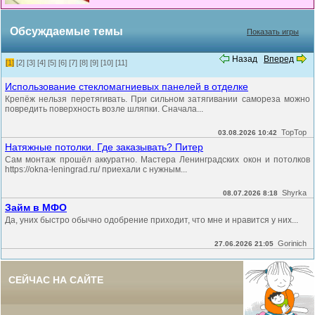
Обсуждаемые темы
Показать игры
Назад
Вперед
[1]
[2]
[3]
[4]
[5]
[6]
[7]
[8]
[9]
[10]
[11]
Использование стекломагниевых панелей в отделке
Крепёж нельзя перетягивать. При сильном затягивании самореза можно
повредить поверхность возле шляпки. Сначала...
TopTop
03.08.2026 10:42
Натяжные потолки. Где заказывать? Питер
Сам монтаж прошёл аккуратно. Мастера Ленинградских окон и потолков
https://okna-leningrad.ru/ приехали с нужным...
Shyrka
08.07.2026 8:18
Займ в МФО
Да, уних быстро обычно одобрение приходит, что мне и нравится у них...
Gorinich
27.06.2026 21:05
СЕЙЧАС НА САЙТЕ