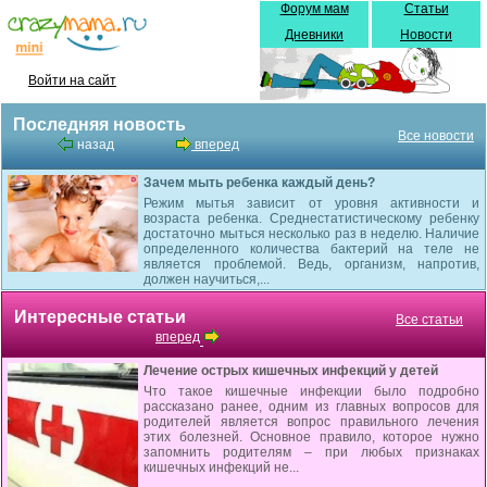
Форум мам
Статьи
Дневники
Новости
Войти на сайт
Последняя новость
Все новости
назад
вперед
Зачем мыть ребенка каждый день?
Режим мытья зависит от уровня активности и
возраста ребенка. Среднестатистическому ребенку
достаточно мыться несколько раз в неделю. Наличие
определенного количества бактерий на теле не
является проблемой. Ведь, организм, напротив,
должен научиться,...
Интересные статьи
Все статьи
вперед
Лечение острых кишечных инфекций у детей
Что такое кишечные инфекции было подробно
рассказано ранее, одним из главных вопросов для
родителей является вопрос правильного лечения
этих болезней. Основное правило, которое нужно
запомнить родителям – при любых признаках
кишечных инфекций не...